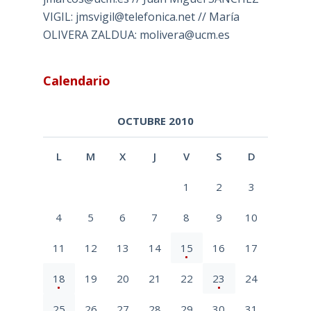
VIGIL: jmsvigil@telefonica.net // María
OLIVERA ZALDUA: molivera@ucm.es
Calendario
OCTUBRE 2010
L
M
X
J
V
S
D
1
2
3
4
5
6
7
8
9
10
11
12
13
14
15
16
17
18
19
20
21
22
23
24
25
26
27
28
29
30
31