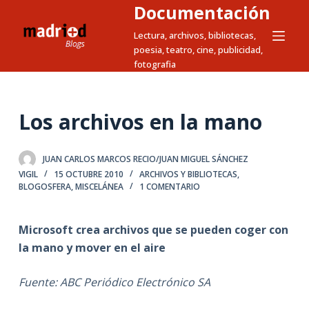
Documentación
S
a
Lectura, archivos, bibliotecas,
poesia, teatro, cine, publicidad,
l
fotografia
t
a
r
Los archivos en la mano
a
l
c
JUAN CARLOS MARCOS RECIO/JUAN MIGUEL SÁNCHEZ
VIGIL
15 OCTUBRE 2010
ARCHIVOS Y BIBLIOTECAS
,
o
BLOGOSFERA
,
MISCELÁNEA
1 COMENTARIO
n
t
Microsoft crea archivos que se pueden coger con
e
la mano y mover en el aire
n
i
Fuente: ABC Periódico Electrónico SA
d
o