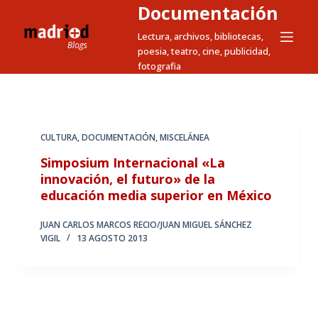
Documentación
S
a
Lectura, archivos, bibliotecas,
poesia, teatro, cine, publicidad,
l
fotografia
t
a
r
a
CULTURA
,
DOCUMENTACIÓN
,
MISCELÁNEA
l
Simposium Internacional «La
c
innovación, el futuro» de la
o
educación media superior en México
n
t
JUAN CARLOS MARCOS RECIO/JUAN MIGUEL SÁNCHEZ
e
VIGIL
13 AGOSTO 2013
n
i
d
o