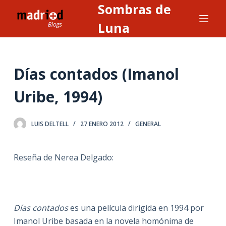
Sombras de
S
a
Luna
l
t
a
Días contados (Imanol
r
a
Uribe, 1994)
l
c
LUIS DELTELL
27 ENERO 2012
GENERAL
o
n
t
Reseña de Nerea Delgado:
e
n
i
Días contados
es una película dirigida en 1994 por
d
Imanol Uribe basada en la novela homónima de
o