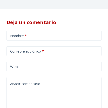
Deja un comentario
A
Nombre
*
l
t
Correo electrónico
*
e
r
n
Web
a
t
Añadir comentario
i
v
e
: