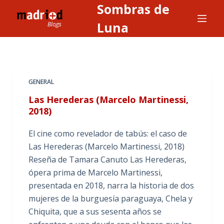
Sombras de
S
a
Luna
l
t
a
r
GENERAL
a
Las Herederas (Marcelo Martinessi,
l
2018)
c
o
El cine como revelador de tabús: el caso de
n
Las Herederas (Marcelo Martinessi, 2018)
t
Reseña de Tamara Canuto Las Herederas,
e
ópera prima de Marcelo Martinessi,
n
presentada en 2018, narra la historia de dos
i
mujeres de la burguesía paraguaya, Chela y
d
Chiquita, que a sus sesenta años se
o