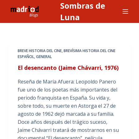
Sombras de
S
a
Luna
l
t
a
r
BREVE HISTORIA DEL CINE
,
BREVÍSIMA HISTORIA DEL CINE
a
ESPAÑOL
,
GENERAL
l
El desencanto (Jaime Chávarri, 1976)
c
o
Reseña de María Afuera: Leopoldo Panero
n
fue uno de los poetas más importantes del
t
periodo franquista en España. Su vida y,
e
sobre todo, su muerte en Astorga el 27 de
n
agosto de 1962 dejó marcada a su familia.
i
Doce años después del trágico suceso,
d
Jaime Chávarri tratará de mostrarnos en su
o
documental “El desencanto”, película