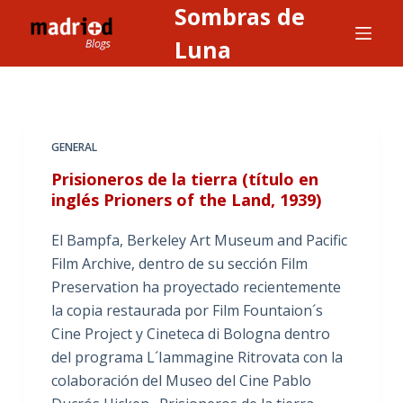
Sombras de
S
a
Luna
l
t
a
r
GENERAL
a
Prisioneros de la tierra (título en
l
inglés Prioners of the Land, 1939)
c
o
El Bampfa, Berkeley Art Museum and Pacific
n
Film Archive, dentro de su sección Film
t
Preservation ha proyectado recientemente
e
la copia restaurada por Film Fountaion´s
n
Cine Project y Cineteca di Bologna dentro
i
del programa L´Iammagine Ritrovata con la
d
colaboración del Museo del Cine Pablo
o