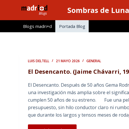
S
Sombras de Lun
a
l
Blogs madri+d
Portada Blog
t
a
r
a
l
LUIS DELTELL
21 MAYO 2026
GENERAL
c
El Desencanto. (Jaime Chávarri, 1
o
n
El Desencanto. Después de 50 años Gema Rodríg
t
una investigación más amplia sobre el significa
e
cumplen 50 años de su estreno. Fue una pelícu
n
presupuesto, sin hilo conductor claro ni rumbo 
i
que durante los largos y tensos meses de roda
d
o