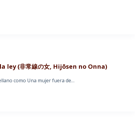
e la ley (非常線の女, Hijōsen no Onna)
astellano como Una mujer fuera de…