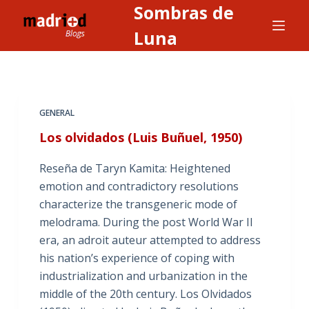
Sombras de
S
a
Luna
l
t
a
r
GENERAL
a
Los olvidados (Luis Buñuel, 1950)
l
c
Reseña de Taryn Kamita: Heightened
o
emotion and contradictory resolutions
n
characterize the transgeneric mode of
t
melodrama. During the post World War II
e
era, an adroit auteur attempted to address
n
his nation’s experience of coping with
i
industrialization and urbanization in the
d
middle of the 20th century. Los Olvidados
o