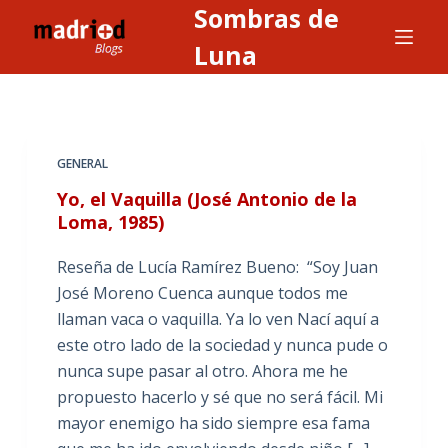
Sombras de
S
a
Luna
l
t
a
r
GENERAL
a
Yo, el Vaquilla (José Antonio de la
l
Loma, 1985)
c
o
Reseña de Lucía Ramírez Bueno: “Soy Juan
n
José Moreno Cuenca aunque todos me
t
llaman vaca o vaquilla. Ya lo ven Nací aquí a
e
este otro lado de la sociedad y nunca pude o
n
nunca supe pasar al otro. Ahora me he
i
propuesto hacerlo y sé que no será fácil. Mi
d
mayor enemigo ha sido siempre esa fama
o