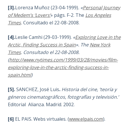
[3].
Lorenza Muñoz (23-04-1999)
.
«
Personal Journey
of Medem’s ‘Lovers’
» págs. F-2. The
Los Angeles
Times
.
Consultado el 22-08-2008.
[4].
Leslie Camhi (29-03-1999).
«
Exploring Love in the
Arctic, Finding Success in Spain
». The
New York
Times
. Consultado el 22-08-2008.
(
http://www.nytimes.com/1999/03/28/movies/film-
exploring-love-in-the-arctic-finding-success-in-
spain.html
)
[5].
SANCHEZ, José Luis
.
Historia del cine, ’teoría y
géneros cinematográficos, fotografías y televisión.’
Editorial Alianza. Madrid. 2002.
[6]
EL PAIS. Webs virtuales. (
www.elpais.com
).