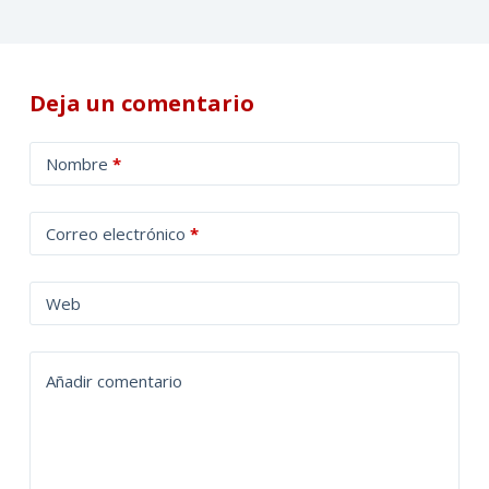
Deja un comentario
A
Nombre
*
l
t
Correo electrónico
*
e
r
n
Web
a
t
Añadir comentario
i
v
e
: