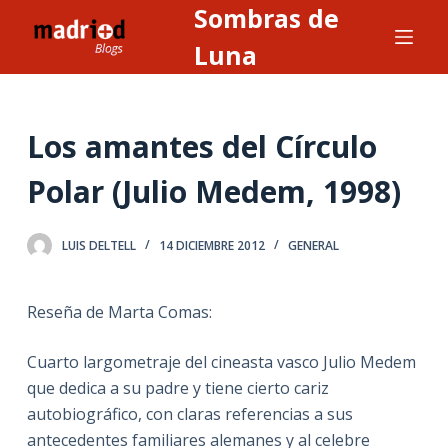
Sombras de
S
a
Luna
l
t
a
Los amantes del Círculo
r
a
Polar (Julio Medem, 1998)
l
c
LUIS DELTELL
14 DICIEMBRE 2012
GENERAL
o
n
t
Reseña de Marta Comas:
e
n
Cuarto largometraje del cineasta vasco Julio Medem
i
que dedica a su padre y tiene cierto cariz
d
autobiográfico, con claras referencias a sus
o
antecedentes familiares alemanes y al celebre