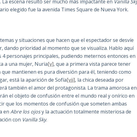
e. La escena resultó ser mucho más impactante en
Vanilla Sk
ario elegido fue la avenida Times Square de Nueva York.
 temas y situaciones que hacen que el espectador se desvíe
ver, dando prioridad al momento que se visualiza. Hablo aquí
s 4 personajes principales, pudiendo meternos entonces en
ta a una mujer, Nuria
[v]
, que a primera vista parece tener
ón que mantienen es pura diversión para él, teniendo como
ar, está la aparición de Sofía
[vii]
, la chica deseada por
será también el amor del protagonista. La trama amorosa en
erán el objeto de confusión entre el mundo real y onírico en
decir que los momentos de confusión que someten ambas
ga en
Abre los ojos
y la actuación totalmente misteriosa de
ación con
Vanilla Sky
.