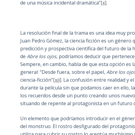
de una música incidental dramática”
[x]
.
La resolución final de la trama es una idea muy prop
Juan Pedro Gómez, la ciencia ficción es un género 
predicción y prospectiva científica del futuro de l
de
Abre los ojos
, podríamos deducir que pertenece 
Sempere, en cambio, habla de que esta opción es la
general: “Desde fuera, sobre el papel,
Abre los ojo
ciencia-ficción”
[xii]
. La confusión entre realidad y 
durante la película sin que podamos caer en ello, 
los recuerdos desde un punto creando unos nuevos 
situando de repente al protagonista en un futuro
Un elemento que podríamos introducir en el género 
del monstruo. El rostro desfigurado del protagonis
utiliza para cubrir su rostro lo acentúa muchísimo