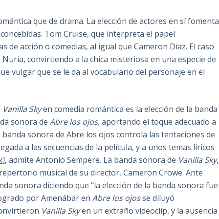
mántica que de drama. La elección de actores en sí foment
reconcebidas. Tom Cruise, que interpreta el papel
as de acción o comedias, al igual que Cameron Díaz. El caso
Nuria, convirtiendo a la chica misteriosa en una especie de
ue vulgar que se le da al vocabulario del personaje en el
a
Vanilla Sky
en comedia romántica es la elección de la banda
nda sonora de
Abre los ojos,
aportando el toque adecuado a
banda sonora de Abre los ojos controla las tentaciones de
gada a las secuencias de la película, y a unos temas líricos
x]
, admite Antonio Sempere. La banda sonora de
Vanilla Sky
,
l repertorio musical de su director, Cameron Crowe. Ante
nda sonora diciendo que “la elección de la banda sonora fue
o logrado por Amenábar en
Abre los ojos
se diluyó
onvirtieron
Vanilla Sky
en un extraño videoclip, y la ausencia