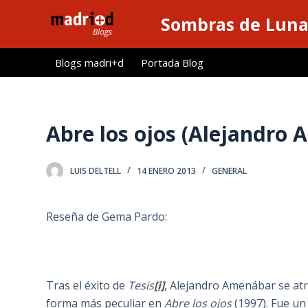
S
Sombras de Lun
a
l
Blogs madri+d
Portada Blog
t
a
r
a
Abre los ojos (Alejandro 
l
c
LUIS DELTELL
14 ENERO 2013
GENERAL
o
n
t
Reseña de Gema Pardo:
e
n
i
d
Tras el éxito de
Tesis
[i]
, Alejandro Amenábar se atre
o
forma más peculiar en
Abre los ojos
(1997). Fue un 