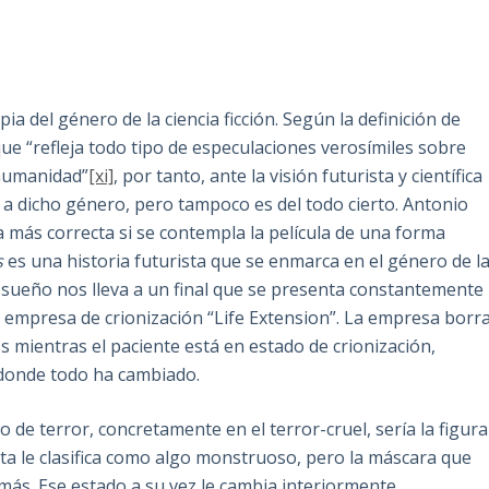
ia del género de la ciencia ficción. Según la definición de
que “refleja todo tipo de especulaciones verosímiles sobre
a humanidad”
[xi]
, por tanto, ante la visión futurista y científica
a dicho género, pero tampoco es del todo cierto. Antonio
 más correcta si se contempla la película de una forma
s
es una historia futurista que se enmarca en el género de l
el sueño nos lleva a un final que se presenta constantemente
la empresa de crionización “Life Extension”. La empresa borr
mientras el paciente está en estado de crionización,
 donde todo ha cambiado.
de terror, concretamente en el terror-cruel, sería la figura
ta le clasifica como algo monstruoso, pero la máscara que
 más. Ese estado a su vez le cambia interiormente,