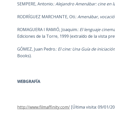
SEMPERE, Antonio.:
Alejandro Amenábar: cine en l
RODRÍGUEZ MARCHANTE, Oti.:
Amenábar, vocación
ROMAGUERA I RAMIÓ, Joaquim.:
El lenguaje cinema
Ediciones de la Torre, 1999 (extraído de la vista pr
GÓMEZ, Juan Pedro.:
El cine: Una Guía de iniciació
Books).
WEBGRAFÍA
http://www.filmaffinity.com/
[Última visita: 09/01/2