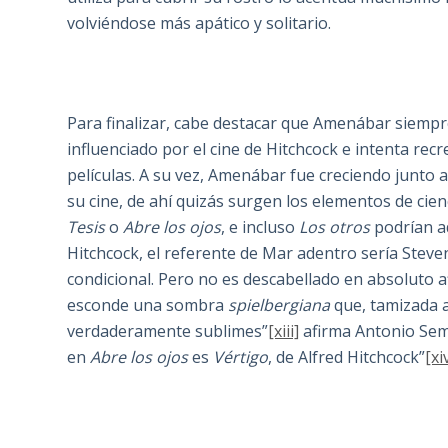
volviéndose más apático y solitario.
Para finalizar, cabe destacar que Amenábar siempr
influenciado por el cine de Hitchcock e intenta re
películas. A su vez, Amenábar fue creciendo junto 
su cine, de ahí quizás surgen los elementos de cienci
Tesis
o
Abre los ojos
, e incluso
Los otros
podrían ad
Hitchcock, el referente de Mar adentro sería Ste
condicional. Pero no es descabellado en absoluto a
esconde una sombra
spielbergiana
que, tamizada 
verdaderamente sublimes”
[xiii]
afirma Antonio Semp
en
Abre los ojos
es
Vértigo
, de Alfred Hitchcock”
[xi