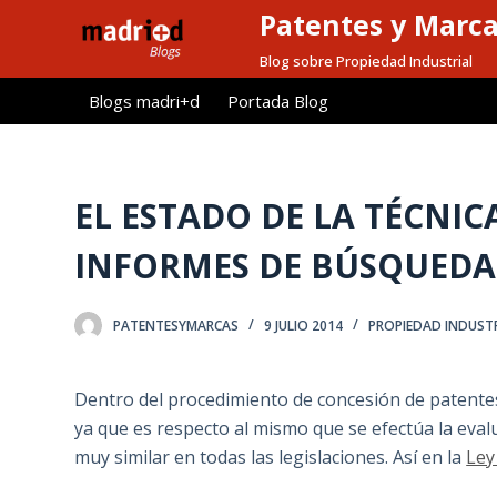
Patentes y Marc
S
a
Blog sobre Propiedad Industrial
l
Blogs madri+d
Portada Blog
t
a
r
a
EL ESTADO DE LA TÉCNIC
l
INFORMES DE BÚSQUEDA
c
o
n
PATENTESYMARCAS
9 JULIO 2014
PROPIEDAD INDUST
t
e
Dentro del procedimiento de concesión de patentes 
n
ya que es respecto al mismo que se efectúa la evalua
i
muy similar en todas las legislaciones. Así en la
Ley
d
o