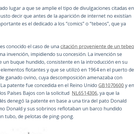
ado lugar a que se amplie el tipo de divulgaciones citadas e
justo decir que antes de la aparición de internet no existían
mportante es el dedicado a los “comics” o “tebeos”, que ya
s conocido el caso de una
citación proveniente de un tebe
una invención, impidiendo su concesión. La invención se
te un buque hundido, consistente en la introducción en su
elementos flotantes y que se utilizó en 1964 en el puerto d
o de ganado ovino, cuya descomposición amenazaba con
. La patente fue concedida en el Reino Unido
GB1070600
y e
os Países Bajos con la solicitud
NL6514306
, ya que la
dés denegó la patente en base a una tira del pato Donald
mo Donald y sus sobrinos reflotaban un barco hundido
un tubo, de pelotas de ping-pong.