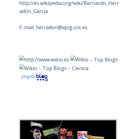
http://es.wikipedia.org/wiki/Bernardo_Herr
adón_García
E-mail:
herradon@iqog.csic.es