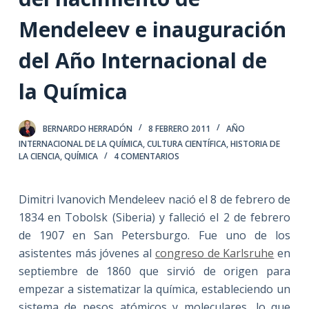
Mendeleev e inauguración
del Año Internacional de
la Química
BERNARDO HERRADÓN
8 FEBRERO 2011
AÑO
INTERNACIONAL DE LA QUÍMICA
,
CULTURA CIENTÍFICA
,
HISTORIA DE
LA CIENCIA
,
QUÍMICA
4 COMENTARIOS
Dimitri Ivanovich Mendeleev nació el 8 de febrero de
1834 en Tobolsk (Siberia) y falleció el 2 de febrero
de 1907 en San Petersburgo. Fue uno de los
asistentes más jóvenes al
congreso de Karlsruhe
en
septiembre de 1860 que sirvió de origen para
empezar a sistematizar la química, estableciendo un
sistema de pesos atómicos y moleculares, lo que