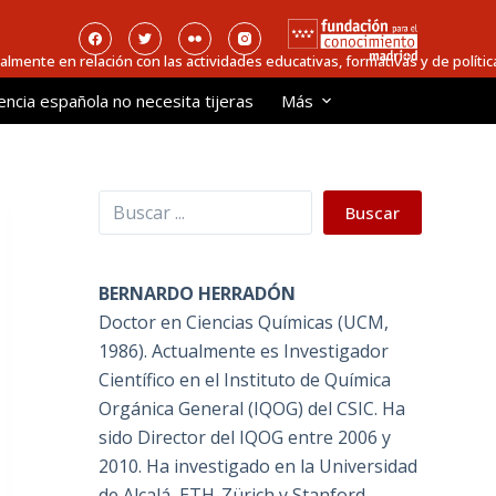
ialmente en relación con las actividades educativas, formativas y de política
encia española no necesita tijeras
Más
Buscar
Buscar
BERNARDO HERRADÓN
Doctor en Ciencias Químicas (UCM,
1986). Actualmente es Investigador
Científico en el Instituto de Química
Orgánica General (IQOG) del CSIC. Ha
sido Director del IQOG entre 2006 y
2010. Ha investigado en la Universidad
de Alcalá, ETH-Zürich y Stanford