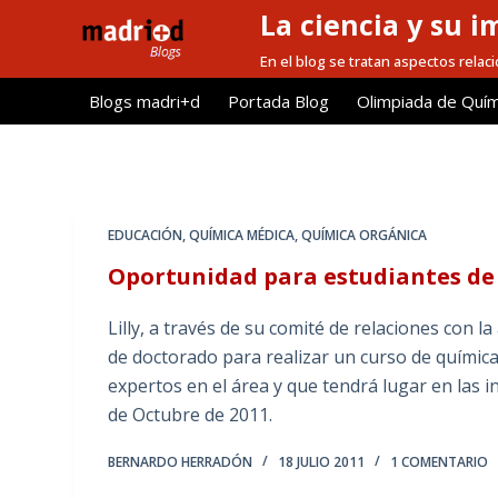
La ciencia y su i
S
a
En el blog se tratan aspectos relacio
l
Blogs madri+d
Portada Blog
Olimpiada de Quím
t
a
r
a
l
EDUCACIÓN
,
QUÍMICA MÉDICA
,
QUÍMICA ORGÁNICA
c
Oportunidad para estudiantes de
o
n
Lilly, a través de su comité de relaciones con 
t
de doctorado para realizar un curso de quími
e
expertos en el área y que tendrá lugar en las in
n
de Octubre de 2011.
i
d
BERNARDO HERRADÓN
18 JULIO 2011
1 COMENTARIO
o