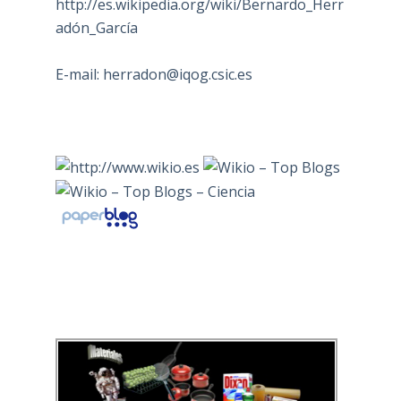
http://es.wikipedia.org/wiki/Bernardo_Herr
adón_García
E-mail:
herradon@iqog.csic.es