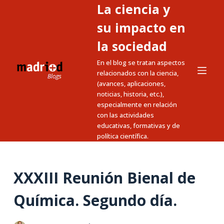
La ciencia y
S
a
su impacto en
l
la sociedad
t
En el blog se tratan aspectos
a
relacionados con la ciencia,
r
(avances, aplicaciones,
a
noticias, historia, etc.),
l
especialmente en relación
c
con las actividades
educativas, formativas y de
o
política científica.
n
t
e
XXXIII Reunión Bienal de
n
i
Química. Segundo día.
d
o