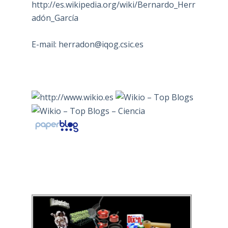
http://es.wikipedia.org/wiki/Bernardo_Herr
adón_García
E-mail:
herradon@iqog.csic.es