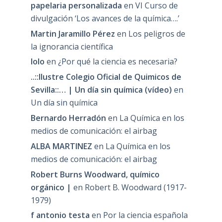
papelaria personalizada
en
VI Curso de
divulgación ‘Los avances de la química….’
Martin Jaramillo Pérez
en
Los peligros de
la ignorancia científica
lolo
en
¿Por qué la ciencia es necesaria?
..::Ilustre Colegio Oficial de Quimicos de
Sevilla::… | Un día sin química (vídeo)
en
Un día sin química
Bernardo Herradón
en
La Química en los
medios de comunicación: el airbag
ALBA MARTINEZ
en
La Química en los
medios de comunicación: el airbag
Robert Burns Woodward, químico
orgánico |
en
Robert B. Woodward (1917-
1979)
f antonio testa
en
Por la ciencia española