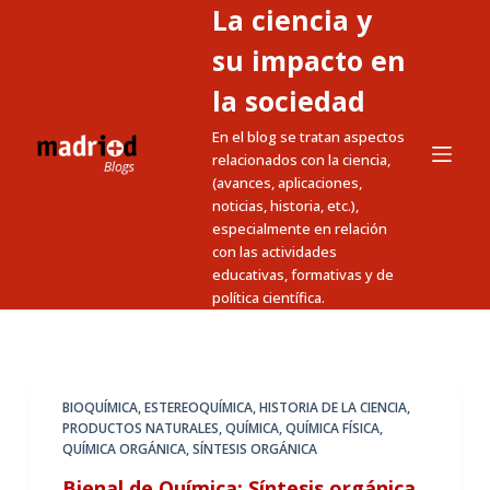
La ciencia y
S
a
su impacto en
l
la sociedad
t
En el blog se tratan aspectos
a
relacionados con la ciencia,
r
(avances, aplicaciones,
a
noticias, historia, etc.),
l
especialmente en relación
c
con las actividades
educativas, formativas y de
o
política científica.
n
t
e
n
BIOQUÍMICA
,
ESTEREOQUÍMICA
,
HISTORIA DE LA CIENCIA
,
i
PRODUCTOS NATURALES
,
QUÍMICA
,
QUÍMICA FÍSICA
,
QUÍMICA ORGÁNICA
,
SÍNTESIS ORGÁNICA
d
o
Bienal de Química: Síntesis orgánica,