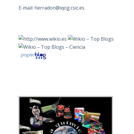
E-mail:
herradon@iqog.csic.es