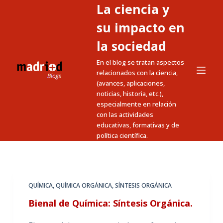
La ciencia y
S
a
su impacto en
l
la sociedad
t
En el blog se tratan aspectos
a
relacionados con la ciencia,
r
(avances, aplicaciones,
a
noticias, historia, etc.),
l
especialmente en relación
c
con las actividades
educativas, formativas y de
o
política científica.
n
t
e
n
QUÍMICA
,
QUÍMICA ORGÁNICA
,
SÍNTESIS ORGÁNICA
i
Bienal de Química: Síntesis Orgánica.
d
o