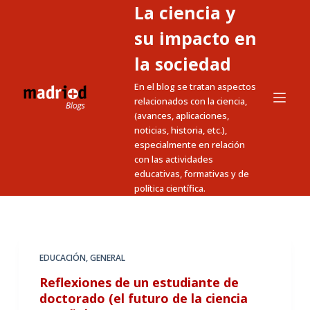
La ciencia y
S
a
su impacto en
l
la sociedad
t
En el blog se tratan aspectos
a
relacionados con la ciencia,
r
(avances, aplicaciones,
a
noticias, historia, etc.),
l
especialmente en relación
c
con las actividades
educativas, formativas y de
o
política científica.
n
t
e
n
EDUCACIÓN
,
GENERAL
i
Reflexiones de un estudiante de
d
doctorado (el futuro de la ciencia
o