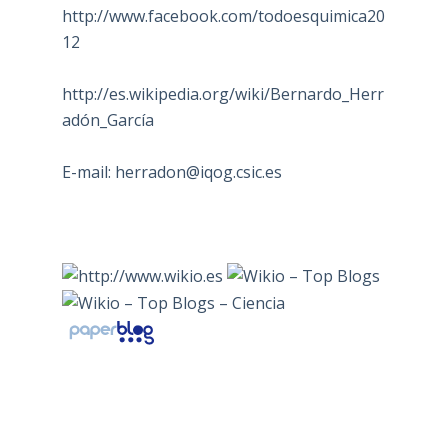
http://www.facebook.com/todoesquimica20
12
http://es.wikipedia.org/wiki/Bernardo_Herr
adón_García
E-mail:
herradon@iqog.csic.es