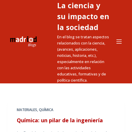
La ciencia y
S
a
su impacto en
l
la sociedad
t
En el blog se tratan aspectos
a
relacionados con la ciencia,
r
(avances, aplicaciones,
a
noticias, historia, etc.),
l
especialmente en relación
c
con las actividades
educativas, formativas y de
o
política científica.
n
t
e
n
MATERIALES
,
QUÍMICA
i
Química: un pilar de la ingeniería
d
o