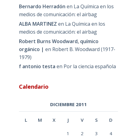
Bernardo Herradón
en
La Química en los
medios de comunicación: el airbag
ALBA MARTINEZ
en
La Química en los
medios de comunicación: el airbag
Robert Burns Woodward, químico
orgánico |
en
Robert B. Woodward (1917-
1979)
f antonio testa
en
Por la ciencia española
Calendario
DICIEMBRE 2011
L
M
X
J
V
S
D
1
2
3
4