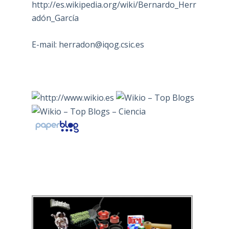
http://es.wikipedia.org/wiki/Bernardo_Herr
adón_García
E-mail:
herradon@iqog.csic.es