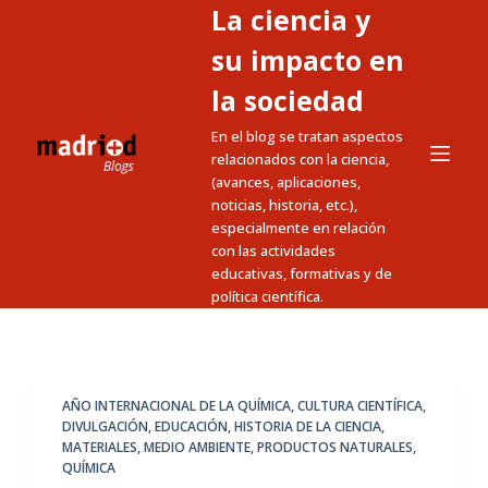
La ciencia y
S
a
su impacto en
l
la sociedad
t
En el blog se tratan aspectos
a
relacionados con la ciencia,
r
(avances, aplicaciones,
a
noticias, historia, etc.),
l
especialmente en relación
c
con las actividades
educativas, formativas y de
o
política científica.
n
t
e
n
AÑO INTERNACIONAL DE LA QUÍMICA
,
CULTURA CIENTÍFICA
,
i
DIVULGACIÓN
,
EDUCACIÓN
,
HISTORIA DE LA CIENCIA
,
MATERIALES
,
MEDIO AMBIENTE
,
PRODUCTOS NATURALES
,
d
QUÍMICA
o