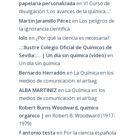
papelaria personalizada
en
VI Curso de
divulgación ‘Los avances de la química….’
Martin Jaramillo Pérez
en
Los peligros de
la ignorancia científica
lolo
en
¿Por qué la ciencia es necesaria?
..::Ilustre Colegio Oficial de Quimicos de
Sevilla::… | Un día sin química (vídeo)
en
Un día sin química
Bernardo Herradón
en
La Química en los
medios de comunicación: el airbag
ALBA MARTINEZ
en
La Química en los
medios de comunicación: el airbag
Robert Burns Woodward, químico
orgánico |
en
Robert B. Woodward (1917-
1979)
f antonio testa
en
Por la ciencia española