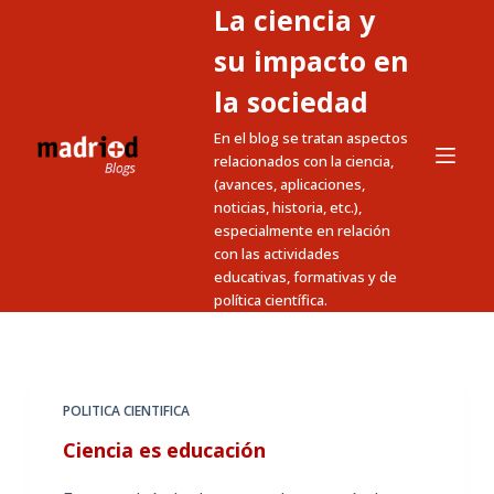
La ciencia y
S
a
su impacto en
l
la sociedad
t
En el blog se tratan aspectos
a
relacionados con la ciencia,
r
(avances, aplicaciones,
a
noticias, historia, etc.),
l
especialmente en relación
c
con las actividades
educativas, formativas y de
o
política científica.
n
t
e
n
POLITICA CIENTIFICA
i
Ciencia es educación
d
o