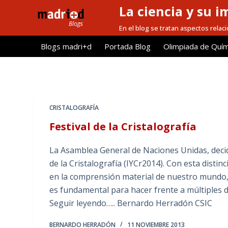
La ciencia y su i
S
a
En el blog se tratan aspectos relacio
l
Blogs madri+d
Portada Blog
Olimpiada de Quím
t
a
r
a
l
CRISTALOGRAFÍA
c
Festival de la Cristalografía
o
n
La Asamblea General de Naciones Unidas, deci
t
de la Cristalografía (IYCr2014). Con esta distin
e
en la comprensión material de nuestro mundo,
n
es fundamental para hacer frente a múltiples d
i
Seguir leyendo….. Bernardo Herradón CSIC
d
o
BERNARDO HERRADÓN
11 NOVIEMBRE 2013