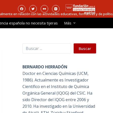
ialmente en relación con las actividades educativas, formativas y de política
encia española no necesita tijeras
Más
Buscar
Buscar
BERNARDO HERRADÓN
Doctor en Ciencias Químicas (UCM,
1986). Actualmente es Investigador
Científico en el Instituto de Química
Orgánica General (IQOG) del CSIC. Ha
sido Director del IQOG entre 2006 y
2010. Ha investigado en la Universidad
de Alcalá, ETH-Zürich y Stanford