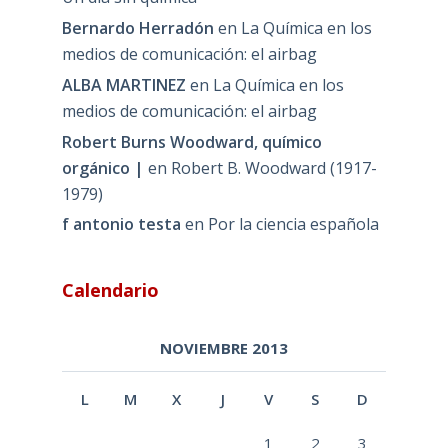
Bernardo Herradón
en
La Química en los
medios de comunicación: el airbag
ALBA MARTINEZ
en
La Química en los
medios de comunicación: el airbag
Robert Burns Woodward, químico
orgánico |
en
Robert B. Woodward (1917-
1979)
f antonio testa
en
Por la ciencia española
Calendario
NOVIEMBRE 2013
L
M
X
J
V
S
D
1
2
3