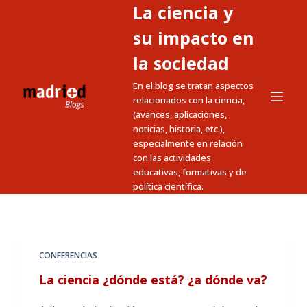
La ciencia y
S
a
su impacto en
l
la sociedad
t
En el blog se tratan aspectos
a
relacionados con la ciencia,
r
(avances, aplicaciones,
a
noticias, historia, etc.),
l
especialmente en relación
c
con las actividades
educativas, formativas y de
o
política científica.
n
t
e
n
CONFERENCIAS
i
La ciencia ¿dónde está? ¿a dónde va?
d
o