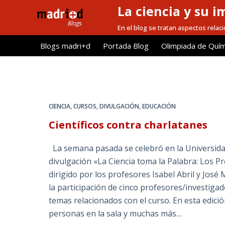
La ciencia y su i
S
a
En el blog se tratan aspectos relacio
l
Blogs madri+d
Portada Blog
Olimpiada de Quím
t
a
r
a
l
CIENCIA
,
CURSOS
,
DIVULGACIÓN
,
EDUCACIÓN
c
Científicos contra charlatanes
o
n
La semana pasada se celebró en la Universidad
t
divulgación «La Ciencia toma la Palabra: Los Pr
e
dirigido por los profesores Isabel Abril y Jos
n
la participación de cinco profesores/investiga
i
temas relacionados con el curso. En esta edici
d
personas en la sala y muchas más…
o