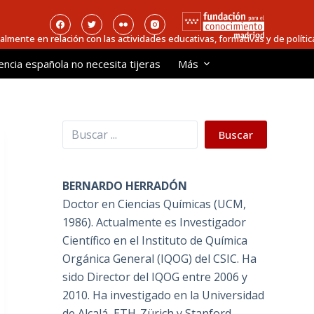
ialmente en relación con las actividades educativas, formativas y de política
encia española no necesita tijeras
Más
Buscar
Buscar
BERNARDO HERRADÓN
Doctor en Ciencias Químicas (UCM,
1986). Actualmente es Investigador
Científico en el Instituto de Química
Orgánica General (IQOG) del CSIC. Ha
sido Director del IQOG entre 2006 y
2010. Ha investigado en la Universidad
de Alcalá, ETH-Zürich y Stanford