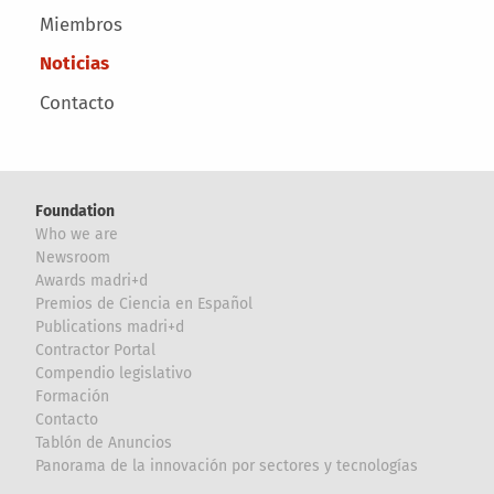
Miembros
Noticias
Contacto
Foundation
Who we are
Newsroom
Awards madri+d
Premios de Ciencia en Español
Publications madri+d
Contractor Portal
Compendio legislativo
Formación
Contacto
Tablón de Anuncios
Panorama de la innovación por sectores y tecnologías