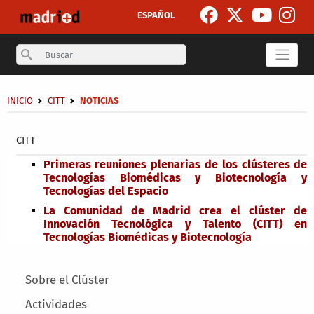
Skip to main content
ESPAÑOL
Search
Breadcrumb
INICIO
CITT
NOTICIAS
Secondary breadcrumb
CITT
Primeras reuniones plenarias de los clústeres de
Tecnologías Biomédicas y Biotecnología y
Tecnologías del Espacio
La Comunidad de Madrid crea el clúster de
Innovación Tecnológica y Talento (CITT) en
Tecnologías Biomédicas y Biotecnología
Main menu
Sobre el Clúster
Actividades