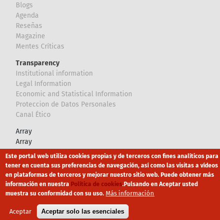
Blogs
Agenda
Reseñas
Magazine
Mentes Críticas
Transparency
Institutional information
Legal Information
Economic and Statistical Information
Proteccion de Datos Personales
Canal Ético
Array
Array
Este portal web utiliza cookies propias y de terceros con fines analíticos para
Footer
tener en cuenta sus preferencias de navegación, así como las visitas a vídeos
Canal Ético
eduroam
Mapa Web
en plataformas de terceros y mejorar nuestro sitio web. Puede obtener más
información en nuestra
Política de cookies
.
Pulsando en Aceptar usted
Política privacidad
Política de cookies
Aviso legal
Más información
muestra su conformidad con su uso.
Aceptar
Aceptar solo las esenciales