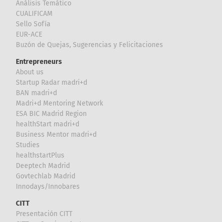
Análisis Temático
CUALIFICAM
Sello Sofía
EUR-ACE
Buzón de Quejas, Sugerencias y Felicitaciones
Entrepreneurs
About us
Startup Radar madri+d
BAN madri+d
Madri+d Mentoring Network
ESA BIC Madrid Region
healthStart madri+d
Business Mentor madri+d
Studies
healthstartPlus
Deeptech Madrid
Govtechlab Madrid
Innodays/Innobares
CITT
Presentación CITT