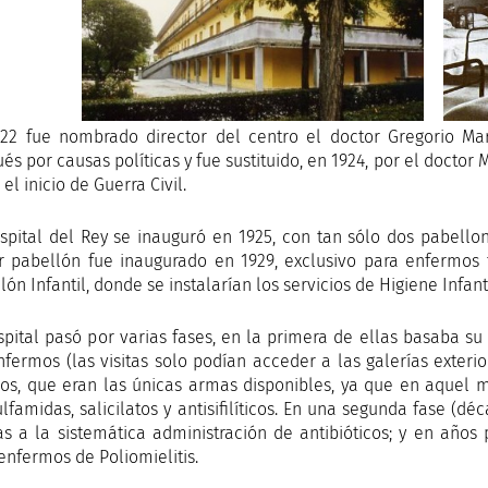
22 fue nombrado director del centro el doctor Gregorio Ma
és por causas políticas y fue sustituido, en 1924, por el doctor 
 el inicio de Guerra Civil.
spital del Rey se inauguró en 1925, con tan sólo dos pabello
r pabellón fue inaugurado en 1929, exclusivo para enfermos 
lón Infantil, donde se instalarían los servicios de Higiene Infant
spital pasó por varias fases, en la primera de ellas basaba su
nfermos (las visitas solo podían acceder a las galerías exterio
s, que eran las únicas armas disponibles, ya que en aquel 
ulfamidas, salicilatos y antisifilíticos. En una segunda fase (
as a la sistemática administración de antibióticos; y en año
enfermos de Poliomielitis.