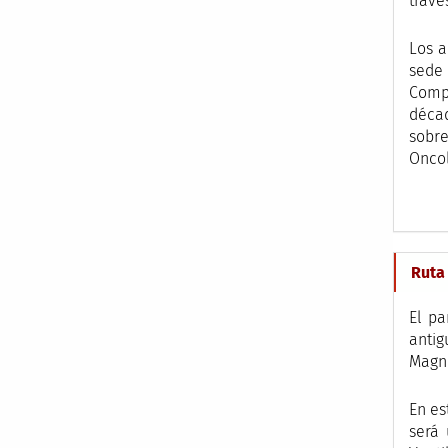
travé
Los a
sede 
Comp
décad
sobr
Oncol
Ruta
El pa
antig
Magno
En es
será 