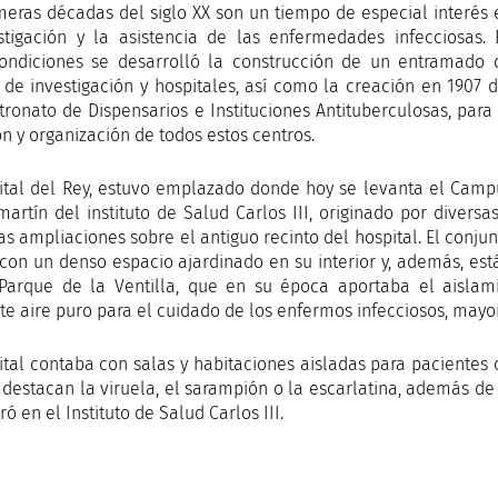
meras décadas del siglo XX son un tiempo de especial interés 
stigación y la asistencia de las enfermedades infecciosas. 
ondiciones se desarrolló la construcción de un entramado 
 de investigación y hospitales, así como la creación en 1907 d
tronato de Dispensarios e Instituciones Antituberculosas, para 
ón y organización de todos estos centros.
ital del Rey, estuvo emplazado donde hoy se levanta el Camp
artín del instituto de Salud Carlos III, originado por diversas
as ampliaciones sobre el antiguo recinto del hospital. El conjun
con un denso espacio ajardinado en su interior y, además, es
Parque de la Ventilla, que en su época aportaba el aislam
nte aire puro para el cuidado de los enfermos infecciosos, mayo
ital contaba con salas y habitaciones aisladas para pacientes
 destacan la viruela, el sarampión o la escarlatina, además de la
ró en el Instituto de Salud Carlos III.