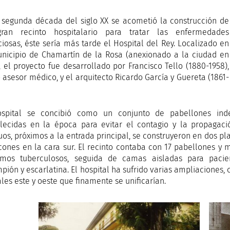
 segunda década del siglo XX se acometió la construcción de
ran recinto hospitalario para tratar las enfermedades
ciosas, éste sería más tarde el Hospital del Rey. Localizado en
nicipio de Chamartín de la Rosa (anexionado a la ciudad en
, el proyecto fue desarrollado por Francisco Tello (1880-1958),
asesor médico, y el arquitecto Ricardo García y Guereta (1861-
ospital se concibió como un conjunto de pabellones inde
lecidas en la época para evitar el contagio y la propagac
uos, próximos a la entrada principal, se construyeron en dos pl
cones en la cara sur. El recinto contaba con 17 pabellones 
mos tuberculosos, seguida de camas aisladas para paciente
pión y escarlatina. El hospital ha sufrido varias ampliaciones
ales este y oeste que finamente se unificarían.