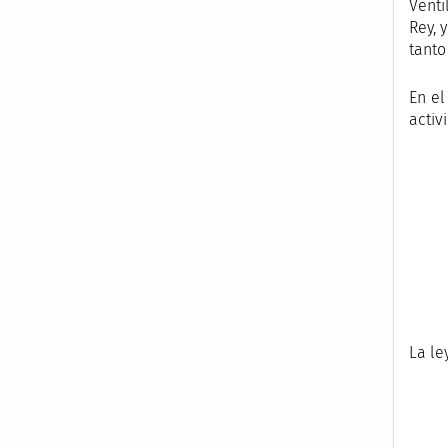
Venti
Rey, 
tanto
En el
activ
La le