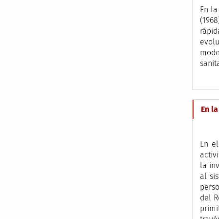
En la
(1968
rápid
evol
model
sanit
En l
En el
activ
la in
al si
perso
del R
primi