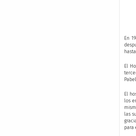
En 19
despu
hasta
El Ho
terce
Pabel
El ho
los e
mismo
las s
graci
para 