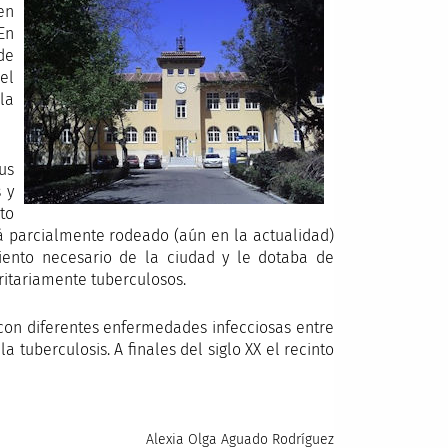
en
En
de
el
la
us
 y
to
tá parcialmente rodeado (aún en la actualidad)
iento necesario de la ciudad y le dotaba de
ritariamente tuberculosos.
 con diferentes enfermedades infecciosas entre
 tuberculosis. A finales del siglo XX el recinto
Alexia Olga Aguado Rodríguez