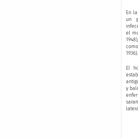
En la
un g
infec
el mu
1948)
como 
1936).
El h
estab
antig
y bal
enfer
saram
later