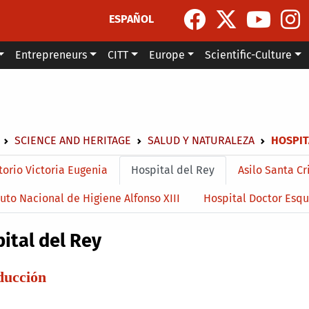
ESPAÑOL
Entrepreneurs
CITT
Europe
Scientific-Culture
dcrumb
SCIENCE AND HERITAGE
SALUD Y NATURALEZA
HOSPIT
menu level 4
orio Victoria Eugenia
Hospital del Rey
Asilo Santa Cr
tuto Nacional de Higiene Alfonso XIII
Hospital Doctor Esq
ital del Rey
ducción