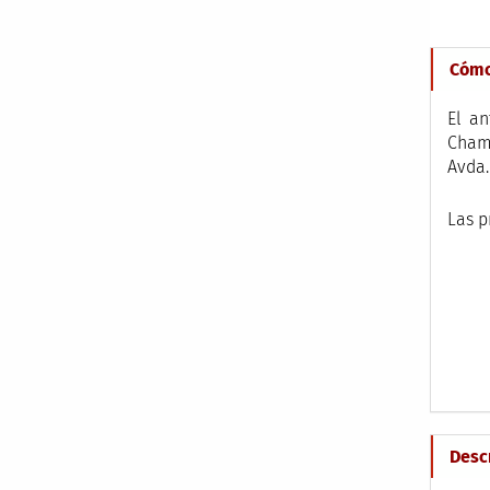
Cómo 
El an
Chama
Avda.
Las p
Desc