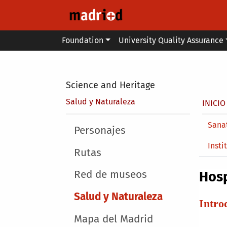
Skip to main content
Main menu
Foundation
University Quality Assurance
Secondary breadcrumb
Science and Heritage
Brea
Salud y Naturaleza
INICIO
Main 
Sanat
Main menu
Personajes
Insti
Rutas
Red de museos
Hosp
Salud y Naturaleza
Intro
Mapa del Madrid