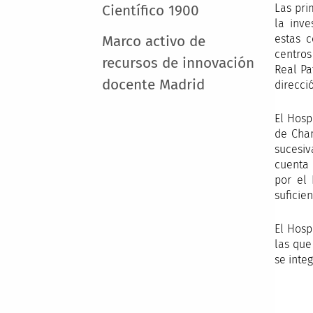
Las pri
Científico 1900
la inve
estas c
Marco activo de
centros
recursos de innovación
Real Pa
docente Madrid
direcci
El Hosp
de Cham
sucesiv
cuenta 
por el 
suficie
El Hosp
las que
se integ