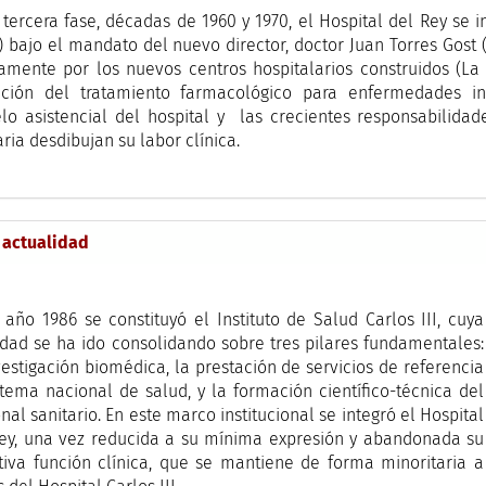
 tercera fase, décadas de 1960 y 1970, el Hospital del Rey se 
) bajo el mandato del nuevo director, doctor Juan Torres Gost 
amente por los nuevos centros hospitalarios construidos (La 
ución del tratamiento farmacológico para enfermedades in
o asistencial del hospital y las crecientes responsabilidad
aria desdibujan su labor clínica.
a actualidad
 año 1986 se constituyó el Instituto de Salud Carlos III, cuya
idad se ha ido consolidando sobre tres pilares fundamentales:
vestigación biomédica, la prestación de servicios de referencia
stema nacional de salud, y la formación científico-técnica del
nal sanitario. En este marco institucional se integró el Hospital
ey, una vez reducida a su mínima expresión y abandonada su
tiva función clínica, que se mantiene de forma minoritaria a