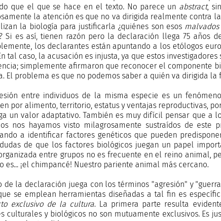
do que el que se hace en el texto. No parece un
abstract
, s
samente la atención es que no va dirigida realmente contra la 
ilizan la biología para justificarla ¿quiénes son esos
malvados 
? Si es así, tienen razón pero la declaración llega 75 años
lemente, los declarantes están apuntando a los etólogos europe
 En tal caso, la acusación es injusta, ya que estos investigador
lencia; simplemente afirmaron que reconocer el componente bi
la. El problema es que no podemos saber a quién va dirigida la
esión entre individuos de la misma especie es un fenómeno
en por alimento, territorio, estatus y ventajas reproductivas, p
ga un valor adaptativo. También es muy difícil pensar que a l
s nos hayamos visto milagrosamente sustraídos de este pro
ndo a identificar factores genéticos que pueden predisponer 
dudas de que los factores biológicos juegan un papel importa
organizada entre grupos no es frecuente en el reino animal, p
to es... ¡el chimpancé! Nuestro pariente animal más cercano.
to de la declaración juega con los términos "agresión" y "guer
que se emplean herramientas diseñadas a tal fin es especí
to exclusivo de la cultura
. La primera parte resulta evident
es culturales y biológicos no son mutuamente exclusivos. Es j