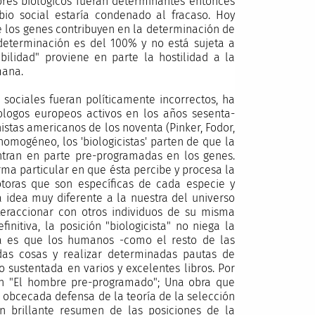
tores biológicos fueran determinantes entonces
bio social estaría condenado al fracaso. Hoy
e los genes contribuyen en la determinación de
 determinación es del 100% y no está sujeta a
bilidad" proviene en parte la hostilidad a la
mana.
 sociales fueran políticamente incorrectos, ha
ologos europeos activos en los años sesenta-
nistas americanos de los noventa (Pinker, Fodor,
omogéneo, los 'biologicistas' parten de que la
ntran en parte pre-programadas en los genes.
rma particular en que ésta percibe y procesa la
otoras que son específicas de cada especie y
 idea muy diferente a la nuestra del universo
teraccionar con otros individuos de su misma
initiva, la posición "biologicista" no niega la
rma es que los humanos -como el resto de las
das cosas y realizar determinadas pautas de
 sustentada en varios y excelentes libros. Por
 en "El hombre pre-programado"; Una obra que
u obcecada defensa de la teoría de la selección
un brillante resumen de las posiciones de la