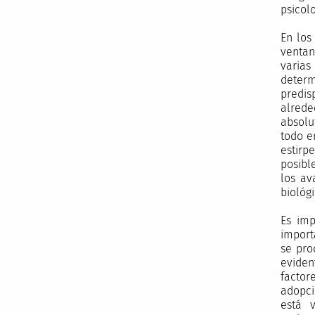
psicol
En los
ventan
varias
determ
predis
alrede
absolu
todo e
estirp
posibl
los av
biológ
Es imp
import
se pro
eviden
factor
adopci
está 