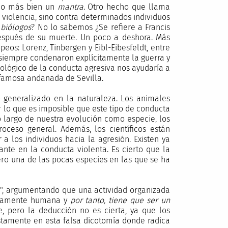
ino más bien un
mantra
. Otro hecho que llama
violencia, sino contra determinados individuos
biólogos
? No lo sabemos ¿Se refiere a Francis
 después de su muerte. Un poco a deshora. Más
os: Lorenz, Tinbergen y Eibl-Eibesfeldt, entre
es siempre condenaron explícitamente la guerra y
ológico de la conducta agresiva nos ayudaría a
 famosa andanada de Sevilla.
 generalizado en la naturaleza. Los animales
or lo que es imposible que este tipo de conducta
o largo de nuestra evolución como especie, los
ceso general. Además, los científicos están
a los individuos hacia la agresión. Existen ya
nte en la conducta violenta. Es cierto que la
ero una de las pocas especies en las que se ha
ra", argumentando que una actividad organizada
ficamente humana y
por tanto, tiene que ser un
e, pero la deducción no es cierta, ya que los
ustamente en esta falsa dicotomía donde radica