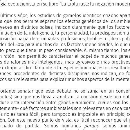
ogía evolucionista en su libro "La tabla rasa: la negación mode
 últimos años, los estudios de gemelos idénticos criados apa
a que nos permite separar los efectos genéticos de los ambien
 veces en distintos países, indican claramente que los facto
inación de la inteligencia, la personalidad, la predisposición 
posición hacia determinadas profesiones, hobbies o ideas pol
dor del 50% para muchos de los factores mencionados, lo que 
to, pero que tiene un peso considerable. Al mismo tiempo, los
n ratón- han permitido caracterizar el papel de muchos gene
es de ratones más inteligentes, más agresivos o más proclive
e extrapolar directamente a la especie humana, estos resultados
ances procedentes de distintas disciplinas nos indican, de f
icos son relevantes para explicar muchos aspectos de la mente
ortante señalar que este debate no se zanja en un conve
antes) sino que nos lleva a analizar la cuestión desde una ópt
duce esta interacción entre genes y ambiente, cuáles son los g
temente- qué factores ambientales son relevantes en cada caso.
es no es tarea fácil, pero tampoco es imposible en principio
ón. Con este nuevo punto de vista, es fácil reconocer que e
viciado de partida. Somos humanos
porque
somos animal