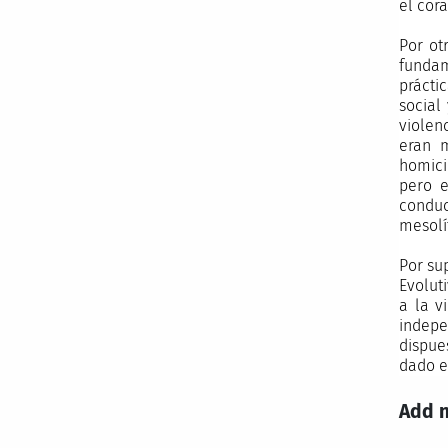
el cor
Por ot
fundam
prácti
social
violen
eran m
homici
pero e
conduc
mesolí
Por sup
Evolut
a la v
indepe
dispue
dado e
Add 