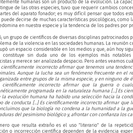
temente humanas son un producto de la evolución. La capac
stingue de las otras especies, tuvo que requerir cambios concer
partes del aparato fonador; es muy difícil pensar que todos es
puede decirse de muchas características psicológicas, como l
edomina en nuestra especie y la tendencia de los padres por pr
6, un grupo de científicos de diversas disciplinas patrocinados 
blema de la violencia en las sociedades humanas. La reunión co
upó un espacio considerable en los medios y que, aún hoy sigu
a constituye sin duda uno de los ejemplos más notables 
icistas y merece ser analizada despacio. Pero antes veamos cu
 científicamente incorrecto afirmar que tenemos una tendenc
imales. Aunque la lucha sea un fenómeno frecuente en el r
ganizada entre grupos de la misma especie, y en ninguno de é
 científicamente incorrecto afirmar que la guerra o cual
néticamente programada en la naturaleza humana [...] Es cien
 la evolución humana ha habido una selección hacia la cond
po de conducta [...] Es científicamente incorrecto afirmar que 
ncluimos que la biología no condena a la humanidad a la gue
aduras del pesimismo biológico y, afrontar con confianza los ca
mero que resulta extraño es el uso "literario" de la repetici
ción o incorrección científica dependen de la evidencia expe