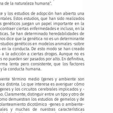
rna de la naturaleza humana".
rte y los estudios de adopción han abierto una
tales. Estos estudios, que han sido realizados
res genéticos juegan un papel importante en la
a contraer ciertas enfermedades e incluso, en la
íticas. Se han determinado heredabilidades de
nos dice que la genética no es un determinante
 estudios genéticos en modelos animales -sobre
s en la conducta. De esto modo se han creado
s a la adicción a ciertas drogas. Aunque no es
 no pueden ser pasados por alto. En definitiva,
orma lenta pero consistente, que los factores
 y la conducta humana.
niente término medio (genes y ambiente son
ica distinta. Lo que interesa es averiguar cómo
enes y los circuitos cerebrales implicados y -
 Claramente, distinguir entre un tipo y otro de
, como demuestran los estudios de gemelos y de
l planteamiento dicotómico -genes o ambiente-
es y muchas de nuestras características