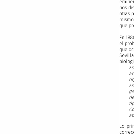
eminen
nos di
otras 
mismo 
que pr
En 198
el pro
que oc
Sevill
biolog
Es
an
or
Es
ge
de
ti
Co
at
Lo pri
correc