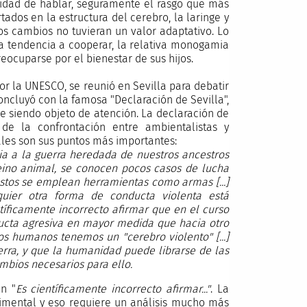
idad de hablar, seguramente el rasgo que más
tados en la estructura del cerebro, la laringe y
tos cambios no tuvieran un valor adaptativo. Lo
a tendencia a cooperar, la relativa monogamia
eocuparse por el bienestar de sus hijos.
por la UNESCO, se reunió en Sevilla para debatir
ncluyó con la famosa "Declaración de Sevilla",
e siendo objeto de atención. La declaración de
de la confrontación entre ambientalistas y
áles son sus puntos más importantes:
ia a la guerra heredada de nuestros ancestros
eino animal, se conocen pocos casos de lucha
stos se emplean herramientas como armas [...]
quier otra forma de conducta violenta está
tíficamente incorrecto afirmar que en el curso
ucta agresiva en mayor medida que hacia otro
los humanos tenemos un "cerebro violento" [...]
rra, y que la humanidad puede librarse de las
mbios necesarios para ello.
ón "
Es científicamente incorrecto afirmar..."
. La
rimental y eso requiere un análisis mucho más