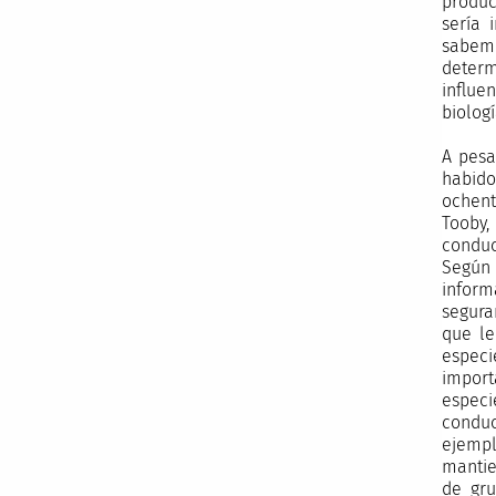
produc
sería 
sabemo
determ
influe
biolog
A pesa
habido
ochent
Tooby,
conduc
Según 
inform
segura
que le
especi
import
especi
conduc
ejempl
mantie
de gru