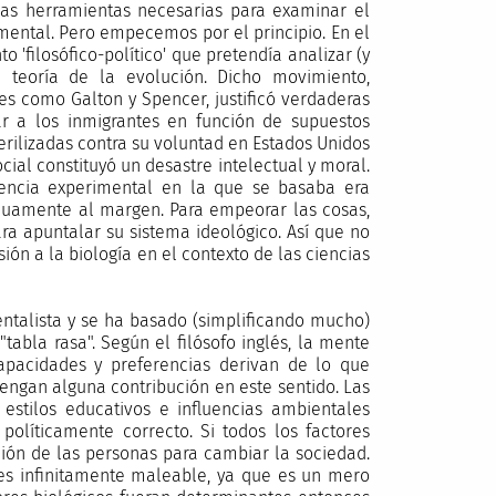
las herramientas necesarias para examinar el
mental. Pero empecemos por el principio. En el
o 'filosófico-político' que pretendía analizar (y
teoría de la evolución. Dicho movimiento,
es como Galton y Spencer, justificó verdaderas
ar a los inmigrantes en función de supuestos
erilizadas contra su voluntad en Estados Unidos
ial constituyó un desastre intelectual y moral.
encia experimental en la que se basaba era
cuamente al margen. Para empeorar las cosas,
ra apuntalar su sistema ideológico. Así que no
ión a la biología en el contexto de las ciencias
ntalista y se ha basado (simplificando mucho)
"tabla rasa". Según el filósofo inglés, la mente
pacidades y preferencias derivan de lo que
 tengan alguna contribución en este sentido. Las
s estilos educativos e influencias ambientales
políticamente correcto. Si todos los factores
ción de las personas para cambiar la sociedad.
es infinitamente maleable, ya que es un mero