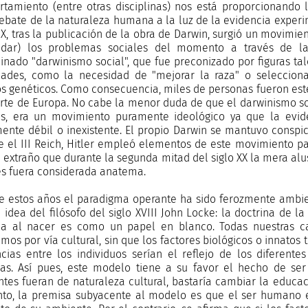
tamiento (entre otras disciplinas) nos está proporcionando 
debate de la naturaleza humana a la luz de la evidencia experi
IX, tras la publicación de la obra de Darwin, surgió un movimient
dar) los problemas sociales del momento a través de la 
nado "darwinismo social", que fue preconizado por figuras tal
dades, como la necesidad de "mejorar la raza" o seleccion
ios genéticos. Como consecuencia, miles de personas fueron est
orte de Europa. No cabe la menor duda de que el darwinismo soc
, era un movimiento puramente ideológico ya que la evid
nte débil o inexistente. El propio Darwin se mantuvo conspi
e el III Reich, Hitler empleó elementos de este movimiento pa
a extraño que durante la segunda mitad del siglo XX la mera alus
es fuera considerada anatema.
e estos años el paradigma operante ha sido ferozmente ambie
idea del filósofo del siglo XVIII John Locke: la doctrina de la 
 al nacer es como un papel en blanco. Todas nuestras ca
imos por vía cultural, sin que los factores biológicos o innatos
ncias entre los individuos serían el reflejo de los diferente
das. Así pues, este modelo tiene a su favor el hecho de ser 
ntes fueran de naturaleza cultural, bastaría cambiar la educa
nto, la premisa subyacente al modelo es que el ser humano 