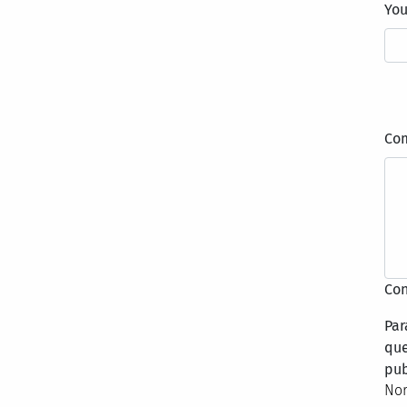
Yo
Co
Con
Par
que
pub
Nor