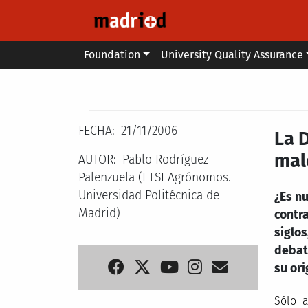
Skip to main content
Main menu
Foundation
University Quality Assurance
Secondary breadcrumb
FECHA
21/11/2006
La D
mal
AUTOR
Pablo Rodríguez
Palenzuela (ETSI Agrónomos.
Universidad Politécnica de
¿Es nu
Madrid)
contra
siglos
debate
su ori
Sólo a