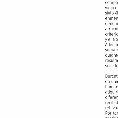
compor
viejo 
siglo X
enmen
denomi
atroci
criter
y el N
Además
sumame
durant
result
social
Durant
en una 
humana
adquir
difere
recibi
releva
Por ta