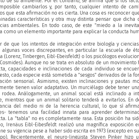
to de su ambiente. Por el contrario, se afirma que si los fac
imposible cambiarlos y, por tanto, cualquier intento de cam
s que esta afirmación no es cierta. Una cosa es reconocer qu
inadas características y otra muy distinta pensar que dicha
ncias ambientales. En todo caso, de este "miedo a la inevita
ía como un elemento importante para explicar la conducta hu
r de que los intentos de integración entre biología y ciencias
 algunas voces discrepantes, en particular la escuela de ét
a (Lorenz, Tinbergen, Eibl-Ebeisfeldt) o los psicólogos evolucio
 Cosmides). Aunque no se trata en absoluto de un movimiento h
ta, capacidades e inclinaciones de cada individuo se encue
esto, cada especie está sometida a "sesgos" derivados de la fo
ación sensorial. Asimismo, existen inclinaciones y pautas m
mente tienen valor adaptativo. Un murciélago debe tener una
 rodea. Análogamente, un animal social está inclinado a in
e, mientras que un animal solitario tenderá a evitarlos. En def
ancia del medio ni de la herencia cultural, lo que sí afi
es- tenemos una facilidad innata para aprender determina
ta. La "tabla" no es completamente rasa. Esta posición ha sido
o, Irenäus Eibl-Eibesfeldt realizó una magnífica exposición
ne su vigencia pese a haber sido escrita en 1973 (excepto en s
po). Recientemente, el neuro-lingüista Steven Pinker hizo 