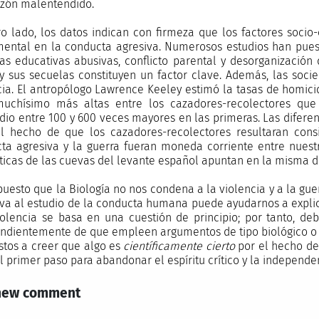
azón malentendido.
ro lado, los datos indican con firmeza que los factores socio
ental en la conducta agresiva. Numerosos estudios han puest
cas educativas abusivas, conflicto parental y desorganización 
 y sus secuelas constituyen un factor clave. Además, las so
cia. El antropólogo Lawrence Keeley estimó la tasas de homicid
uchísimo más altas entre los cazadores-recolectores que
dio entre 100 y 600 veces mayores en las primeras. Las diferen
l hecho de que los cazadores-recolectores resultaran con
ta agresiva y la guerra fueran moneda corriente entre nuestr
ticas de las cuevas del levante español apuntan en la misma d
uesto que la Biología no nos condena a la violencia y a la guerr
iva al estudio de la conducta humana puede ayudarnos a expli
iolencia se basa en una cuestión de principio; por tanto, de
ndientemente de que empleen argumentos de tipo biológico o 
stos a creer que algo es
científicamente cierto
por el hecho d
l primer paso para abandonar el espíritu crítico y la independ
new comment