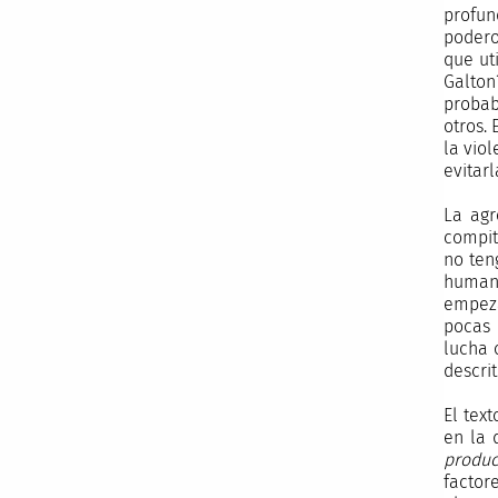
profun
podero
que ut
Galton
probab
otros.
la vio
evitar
La agr
compit
no ten
humano
empeza
pocas 
lucha 
descri
El tex
en la 
produc
factor