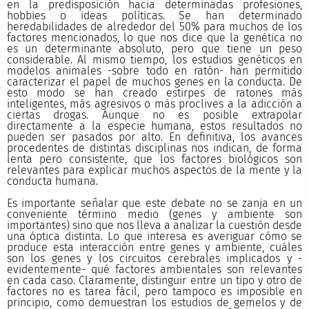
en la predisposición hacia determinadas profesiones,
hobbies o ideas políticas. Se han determinado
heredabilidades de alrededor del 50% para muchos de los
factores mencionados, lo que nos dice que la genética no
es un determinante absoluto, pero que tiene un peso
considerable. Al mismo tiempo, los estudios genéticos en
modelos animales -sobre todo en ratón- han permitido
caracterizar el papel de muchos genes en la conducta. De
esto modo se han creado estirpes de ratones más
inteligentes, más agresivos o más proclives a la adicción a
ciertas drogas. Aunque no es posible extrapolar
directamente a la especie humana, estos resultados no
pueden ser pasados por alto. En definitiva, los avances
procedentes de distintas disciplinas nos indican, de forma
lenta pero consistente, que los factores biológicos son
relevantes para explicar muchos aspectos de la mente y la
conducta humana.
Es importante señalar que este debate no se zanja en un
conveniente término medio (genes y ambiente son
importantes) sino que nos lleva a analizar la cuestión desde
una óptica distinta. Lo que interesa es averiguar cómo se
produce esta interacción entre genes y ambiente, cuáles
son los genes y los circuitos cerebrales implicados y -
evidentemente- qué factores ambientales son relevantes
en cada caso. Claramente, distinguir entre un tipo y otro de
factores no es tarea fácil, pero tampoco es imposible en
principio, como demuestran los estudios de gemelos y de