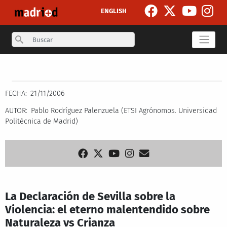
Pasar al contenido principal
ENGLISH
Search
Secondary breadcrumb
FECHA
21/11/2006
AUTOR
Pablo Rodríguez Palenzuela (ETSI Agrónomos. Universidad
Politécnica de Madrid)
La Declaración de Sevilla sobre la
Violencia: el eterno malentendido sobre
Naturaleza vs Crianza