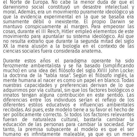
el Norte de Europa. No cabe la menor duda de que el
darwinismo social constituyó un desastre intelectual y
moral. Además, era un movimiento puramente ideológico ya
que la evidencia experimental en la que se basaba era
sumamente débil o inexistente. El propio Darwin se
mantuvo conspicuamente al margen. Para empeorar las
cosas, durante el III Reich, Hitler empleó elementos de este
movimiento para apuntalar su sistema ideológico. Así que
no resulta extraño que durante la segunda mitad del siglo
XX la mera alusión a la biología en el contexto de las
ciencias sociales fuera considerada anatema.
Durante estos años el paradigma operante ha sido
ferozmente ambientalista y se ha basado (simplificando
mucho) en una idea del filósofo del siglo XVIII John Locke:
la doctrina de la "tabla rasa". Según el filósofo inglés, la
mente humana al nacer es como un papel en blanco. Todas
nuestras capacidades y preferencias derivan de lo que
adquirimos por vía cultural, sin que los factores biológicos o
innatos tengan alguna contribución en este sentido. Las
diferencias entre los individuos serían el reflejo de los
diferentes estilos educativos e influencias ambientales
recibidas. Así pues, este modelo tiene a su favor el hecho de
ser políticamente correcto. Si todos los factores relevantes
fueran de naturaleza cultural, bastaría cambiar la
educación de las personas para cambiar la sociedad. Por
tanto, la premisa subyacente al modelo es que el ser
humano es infinitamente maleable, ya que es un mero