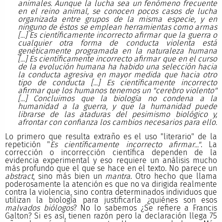
animales. Aunque la lucha sea un fenómeno frecuente
en el reino animal, se conocen pocos casos de lucha
organizada entre grupos de la misma especie, y en
ninguno de éstos se emplean herramientas como armas
[...] Es científicamente incorrecto afirmar que la guerra o
cualquier otra forma de conducta violenta está
genéticamente programada en la naturaleza humana
[...] Es científicamente incorrecto afirmar que en el curso
de la evolución humana ha habido una selección hacia
la conducta agresiva en mayor medida que hacia otro
tipo de conducta [...] Es científicamente incorrecto
afirmar que los humanos tenemos un "cerebro violento"
[...] Concluimos que la biología no condena a la
humanidad a la guerra, y que la humanidad puede
librarse de las ataduras del pesimismo biológico y,
afrontar con confianza los cambios necesarios para ello.
Lo primero que resulta extraño es el uso "literario" de la
repetición "
Es científicamente incorrecto afirmar..."
. La
corrección o incorrección científica dependen de la
evidencia experimental y eso requiere un análisis mucho
más profundo que el que se hace en el texto. No parece un
abstract
, sino más bien un
mantra
. Otro hecho que llama
poderosamente la atención es que no va dirigida realmente
contra la violencia, sino contra determinados individuos que
utilizan la biología para justificarla ¿quiénes son esos
malvados biólogos
? No lo sabemos ¿Se refiere a Francis
Galton? Si es así, tienen razón pero la declaración llega 75