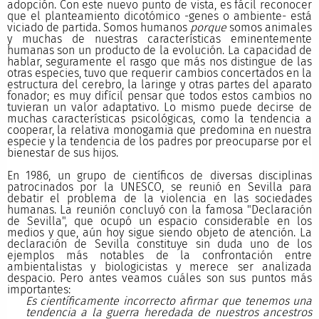
adopción. Con este nuevo punto de vista, es fácil reconocer
que el planteamiento dicotómico -genes o ambiente- está
viciado de partida. Somos humanos
porque
somos animales
y muchas de nuestras características eminentemente
humanas son un producto de la evolución. La capacidad de
hablar, seguramente el rasgo que más nos distingue de las
otras especies, tuvo que requerir cambios concertados en la
estructura del cerebro, la laringe y otras partes del aparato
fonador; es muy difícil pensar que todos estos cambios no
tuvieran un valor adaptativo. Lo mismo puede decirse de
muchas características psicológicas, como la tendencia a
cooperar, la relativa monogamia que predomina en nuestra
especie y la tendencia de los padres por preocuparse por el
bienestar de sus hijos.
En 1986, un grupo de científicos de diversas disciplinas
patrocinados por la UNESCO, se reunió en Sevilla para
debatir el problema de la violencia en las sociedades
humanas. La reunión concluyó con la famosa "Declaración
de Sevilla", que ocupó un espacio considerable en los
medios y que, aún hoy sigue siendo objeto de atención. La
declaración de Sevilla constituye sin duda uno de los
ejemplos más notables de la confrontación entre
ambientalistas y biologicistas y merece ser analizada
despacio. Pero antes veamos cuáles son sus puntos más
importantes:
Es científicamente incorrecto afirmar que tenemos una
tendencia a la guerra heredada de nuestros ancestros