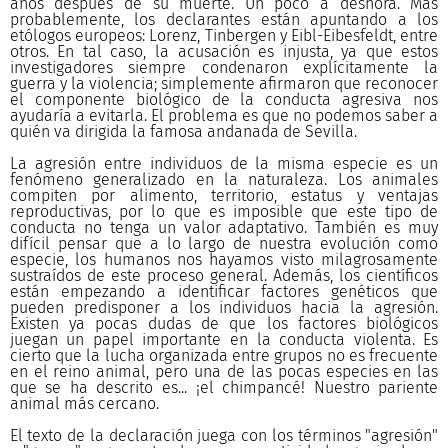
años después de su muerte. Un poco a deshora. Más
probablemente, los declarantes están apuntando a los
etólogos europeos: Lorenz, Tinbergen y Eibl-Eibesfeldt, entre
otros. En tal caso, la acusación es injusta, ya que estos
investigadores siempre condenaron explícitamente la
guerra y la violencia; simplemente afirmaron que reconocer
el componente biológico de la conducta agresiva nos
ayudaría a evitarla. El problema es que no podemos saber a
quién va dirigida la famosa andanada de Sevilla.
La agresión entre individuos de la misma especie es un
fenómeno generalizado en la naturaleza. Los animales
compiten por alimento, territorio, estatus y ventajas
reproductivas, por lo que es imposible que este tipo de
conducta no tenga un valor adaptativo. También es muy
difícil pensar que a lo largo de nuestra evolución como
especie, los humanos nos hayamos visto milagrosamente
sustraídos de este proceso general. Además, los científicos
están empezando a identificar factores genéticos que
pueden predisponer a los individuos hacia la agresión.
Existen ya pocas dudas de que los factores biológicos
juegan un papel importante en la conducta violenta. Es
cierto que la lucha organizada entre grupos no es frecuente
en el reino animal, pero una de las pocas especies en las
que se ha descrito es... ¡el chimpancé! Nuestro pariente
animal más cercano.
El texto de la declaración juega con los términos "agresión"