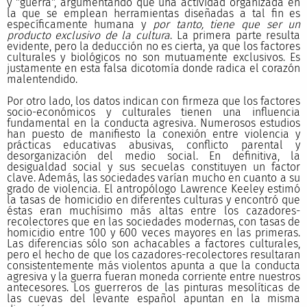
y "guerra", argumentando que una actividad organizada en
la que se emplean herramientas diseñadas a tal fin es
específicamente humana y
por tanto, tiene que ser un
producto exclusivo de la cultura
. La primera parte resulta
evidente, pero la deducción no es cierta, ya que los factores
culturales y biológicos no son mutuamente exclusivos. Es
justamente en esta falsa dicotomía donde radica el corazón
malentendido.
Por otro lado, los datos indican con firmeza que los factores
socio-económicos y culturales tienen una influencia
fundamental en la conducta agresiva. Numerosos estudios
han puesto de manifiesto la conexión entre violencia y
prácticas educativas abusivas, conflicto parental y
desorganización del medio social. En definitiva, la
desigualdad social y sus secuelas constituyen un factor
clave. Además, las sociedades varían mucho en cuanto a su
grado de violencia. El antropólogo Lawrence Keeley estimó
la tasas de homicidio en diferentes culturas y encontró que
éstas eran muchísimo más altas entre los cazadores-
recolectores que en las sociedades modernas, con tasas de
homicidio entre 100 y 600 veces mayores en las primeras.
Las diferencias sólo son achacables a factores culturales,
pero el hecho de que los cazadores-recolectores resultaran
consistentemente más violentos apunta a que la conducta
agresiva y la guerra fueran moneda corriente entre nuestros
antecesores. Los guerreros de las pinturas mesolíticas de
las cuevas del levante español apuntan en la misma