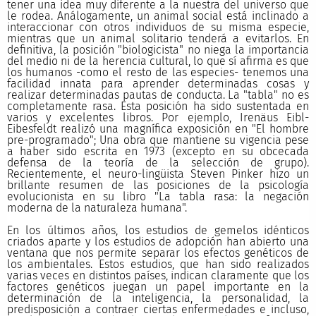
tener una idea muy diferente a la nuestra del universo que
le rodea. Análogamente, un animal social está inclinado a
interaccionar con otros individuos de su misma especie,
mientras que un animal solitario tenderá a evitarlos. En
definitiva, la posición "biologicista" no niega la importancia
del medio ni de la herencia cultural, lo que sí afirma es que
los humanos -como el resto de las especies- tenemos una
facilidad innata para aprender determinadas cosas y
realizar determinadas pautas de conducta. La "tabla" no es
completamente rasa. Esta posición ha sido sustentada en
varios y excelentes libros. Por ejemplo, Irenäus Eibl-
Eibesfeldt realizó una magnífica exposición en "El hombre
pre-programado"; Una obra que mantiene su vigencia pese
a haber sido escrita en 1973 (excepto en su obcecada
defensa de la teoría de la selección de grupo).
Recientemente, el neuro-lingüista Steven Pinker hizo un
brillante resumen de las posiciones de la psicología
evolucionista en su libro "La tabla rasa: la negación
moderna de la naturaleza humana".
En los últimos años, los estudios de gemelos idénticos
criados aparte y los estudios de adopción han abierto una
ventana que nos permite separar los efectos genéticos de
los ambientales. Estos estudios, que han sido realizados
varias veces en distintos países, indican claramente que los
factores genéticos juegan un papel importante en la
determinación de la inteligencia, la personalidad, la
predisposición a contraer ciertas enfermedades e incluso,