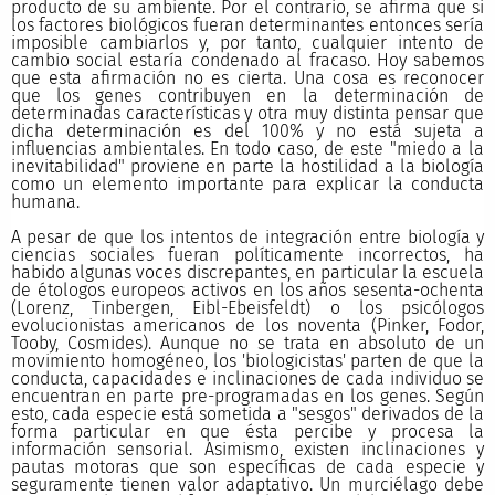
producto de su ambiente. Por el contrario, se afirma que si
los factores biológicos fueran determinantes entonces sería
imposible cambiarlos y, por tanto, cualquier intento de
cambio social estaría condenado al fracaso. Hoy sabemos
que esta afirmación no es cierta. Una cosa es reconocer
que los genes contribuyen en la determinación de
determinadas características y otra muy distinta pensar que
dicha determinación es del 100% y no está sujeta a
influencias ambientales. En todo caso, de este "miedo a la
inevitabilidad" proviene en parte la hostilidad a la biología
como un elemento importante para explicar la conducta
humana.
A pesar de que los intentos de integración entre biología y
ciencias sociales fueran políticamente incorrectos, ha
habido algunas voces discrepantes, en particular la escuela
de étologos europeos activos en los años sesenta-ochenta
(Lorenz, Tinbergen, Eibl-Ebeisfeldt) o los psicólogos
evolucionistas americanos de los noventa (Pinker, Fodor,
Tooby, Cosmides). Aunque no se trata en absoluto de un
movimiento homogéneo, los 'biologicistas' parten de que la
conducta, capacidades e inclinaciones de cada individuo se
encuentran en parte pre-programadas en los genes. Según
esto, cada especie está sometida a "sesgos" derivados de la
forma particular en que ésta percibe y procesa la
información sensorial. Asimismo, existen inclinaciones y
pautas motoras que son específicas de cada especie y
seguramente tienen valor adaptativo. Un murciélago debe