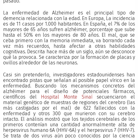
pasado.
La enfermedad de Alzheimer es el principal tipo de
demencia relacionada con la edad. En Europa, La incidencia
es de 11 casos por 1.000 habitantes. En España, el 7% de los
mayores de 65 años sufren alzhéimer, porcentaje que sube
hasta el 50% en los mayores de 80 años. El mal, que se
ceba primero con la memoria inmediata, va borrando cada
vez más recuerdos, hasta afectar a otras habilidades
cognitivas. Descrita hace más de un siglo, aún se desconoce
qué la provoca. Se caracteriza por la formación de placas y
ovillos alrededor de las neuronas.
Casi sin pretenderlo, investigadores estadounidenses han
encontrado pistas que señalan al posible papel vírico en la
enfermedad. Buscando los mecanismos concretos del
alzhéimer para el diseño de potenciales fármacos,
científicos del
Hospital Monte Sinaí
secuenciaron el
material genético de muestras de regiones del cerebro (las
más castigadas por el mal) de 622 fallecidos con la
enfermedad y otros 300 que murieron con su cerebro
intacto. El análisis mostró que los tejidos cerebrales de los
primeros contenían una cantidad anormalmente alta de
herpesvirus humano 6A (HHV-6A) y el herpesvirus 7 (HHV-7).
Se trata de dos virus aún poco conocidos por la ciencia