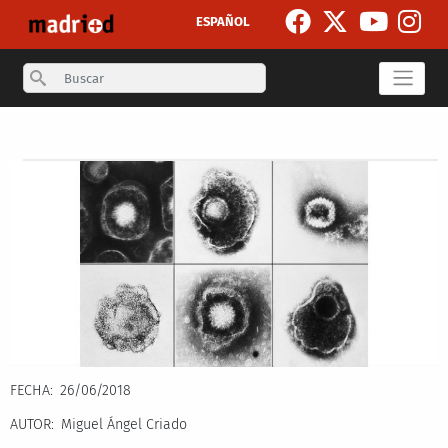
Skip to main content
ESPAÑOL
Search
Secondary breadcrumb
FECHA
26/06/2018
AUTOR
Miguel Ángel Criado