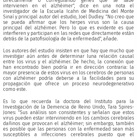
directamente o corregulando genes que se sabe
intervienen en el alzhéimer", dice en una nota el
investigador de la Escuela Icahn de Medicina del Monte
Sinaí y principal autor del estudio, Joel Dudley. "No creo que
se pueda afirmar que los herpes virus son la causa
principal del alzhéimer. Pero lo que es evidente es que
interfieren y participan en las redes que directamente están
detrás de la patofisiología de la enfermedad", añade.
Los autores del estudio insisten en que hay que mucho que
investigar aún antes de determinar luna relación causal
entre los virus y el alzhéimer. De hecho, la conexión que
han encontrado bien podría ir en dirección contraria: la
mayor presencia de estos virus en los cerebros de personas
con alzhéimer podría deberse a la facilidades para su
propagación que ofrece un proceso neurodegenerativo
como este.
Es lo que recuerda la doctora del Instituto para la
Investigación de la Demencia de Reino Unido, Tara Spires-
Jones: "Sus análisis son consistentes y señalan que estos
virus pueden estar interviniendo en los cambios cerebrales
dañinos que provocan el alzhéimer; sin embargo, también
es posible que las personas con la enfermedad sean más
susceptibles a infecciones cerebrales puesto que el