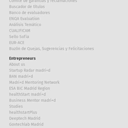
Comité de garantías y reclamaciones
Buscador de títulos
Banco de evaluadores
ENQA Evaluation
Análisis Temático
CUALIFICAM
Sello Sofía
EUR-ACE
Buzón de Quejas, Sugerencias y Felicitaciones
Entrepreneurs
About us
Startup Radar madri+d
BAN madri+d
Madri+d Mentoring Network
ESA BIC Madrid Region
healthStart madri+d
Business Mentor madri+d
Studies
healthstartPlus
Deeptech Madrid
Govtechlab Madrid