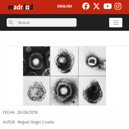
Pasar al contenido principal
ENGLISH
Search
Secondary breadcrumb
FECHA
26/06/2018
AUTOR
Miguel Ángel Criado