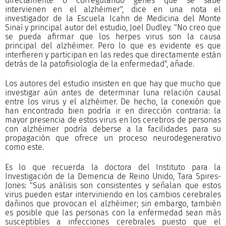
directamente o corregulando genes que se sabe
intervienen en el alzhéimer", dice en una nota el
investigador de la Escuela Icahn de Medicina del Monte
Sinaí y principal autor del estudio, Joel Dudley. "No creo que
se pueda afirmar que los herpes virus son la causa
principal del alzhéimer. Pero lo que es evidente es que
interfieren y participan en las redes que directamente están
detrás de la patofisiología de la enfermedad", añade.
Los autores del estudio insisten en que hay que mucho que
investigar aún antes de determinar luna relación causal
entre los virus y el alzhéimer. De hecho, la conexión que
han encontrado bien podría ir en dirección contraria: la
mayor presencia de estos virus en los cerebros de personas
con alzhéimer podría deberse a la facilidades para su
propagación que ofrece un proceso neurodegenerativo
como este.
Es lo que recuerda la doctora del Instituto para la
Investigación de la Demencia de Reino Unido, Tara Spires-
Jones: "Sus análisis son consistentes y señalan que estos
virus pueden estar interviniendo en los cambios cerebrales
dañinos que provocan el alzhéimer; sin embargo, también
es posible que las personas con la enfermedad sean más
susceptibles a infecciones cerebrales puesto que el