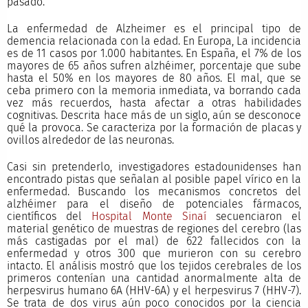
pasado.
La enfermedad de Alzheimer es el principal tipo de
demencia relacionada con la edad. En Europa, La incidencia
es de 11 casos por 1.000 habitantes. En España, el 7% de los
mayores de 65 años sufren alzhéimer, porcentaje que sube
hasta el 50% en los mayores de 80 años. El mal, que se
ceba primero con la memoria inmediata, va borrando cada
vez más recuerdos, hasta afectar a otras habilidades
cognitivas. Descrita hace más de un siglo, aún se desconoce
qué la provoca. Se caracteriza por la formación de placas y
ovillos alrededor de las neuronas.
Casi sin pretenderlo, investigadores estadounidenses han
encontrado pistas que señalan al posible papel vírico en la
enfermedad. Buscando los mecanismos concretos del
alzhéimer para el diseño de potenciales fármacos,
científicos del
Hospital Monte Sinaí
secuenciaron el
material genético de muestras de regiones del cerebro (las
más castigadas por el mal) de 622 fallecidos con la
enfermedad y otros 300 que murieron con su cerebro
intacto. El análisis mostró que los tejidos cerebrales de los
primeros contenían una cantidad anormalmente alta de
herpesvirus humano 6A (HHV-6A) y el herpesvirus 7 (HHV-7).
Se trata de dos virus aún poco conocidos por la ciencia