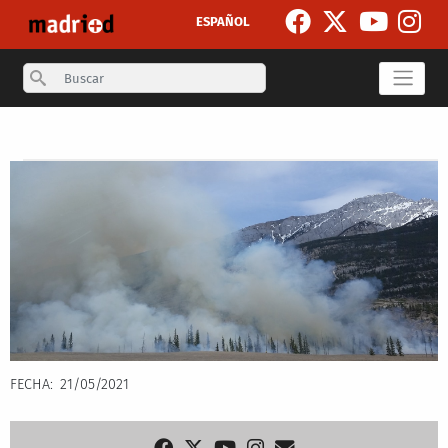
Skip to main content
ESPAÑOL
Search
Secondary breadcrumb
FECHA
21/05/2021