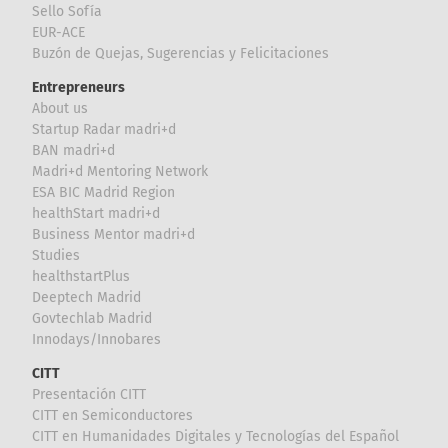
Sello Sofía
EUR-ACE
Buzón de Quejas, Sugerencias y Felicitaciones
Entrepreneurs
About us
Startup Radar madri+d
BAN madri+d
Madri+d Mentoring Network
ESA BIC Madrid Region
healthStart madri+d
Business Mentor madri+d
Studies
healthstartPlus
Deeptech Madrid
Govtechlab Madrid
Innodays/Innobares
CITT
Presentación CITT
CITT en Semiconductores
CITT en Humanidades Digitales y Tecnologías del Español