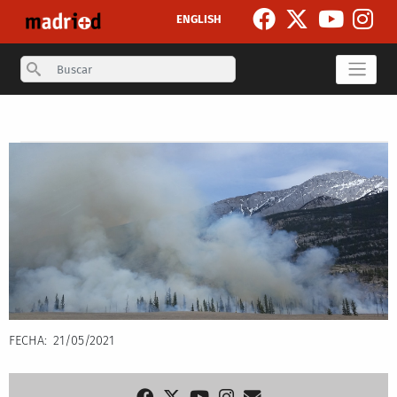
Pasar al contenido principal
ENGLISH
Search
Secondary breadcrumb
FECHA
21/05/2021