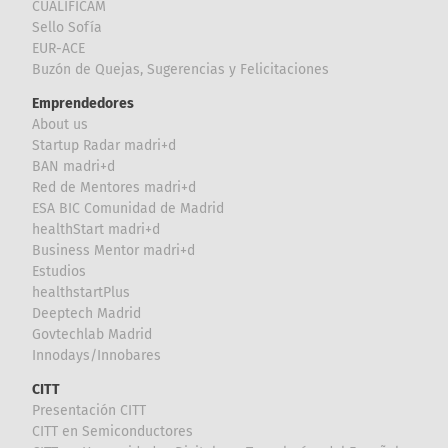
CUALIFICAM
Sello Sofía
EUR-ACE
Buzón de Quejas, Sugerencias y Felicitaciones
Emprendedores
About us
Startup Radar madri+d
BAN madri+d
Red de Mentores madri+d
ESA BIC Comunidad de Madrid
healthStart madri+d
Business Mentor madri+d
Estudios
healthstartPlus
Deeptech Madrid
Govtechlab Madrid
Innodays/Innobares
CITT
Presentación CITT
CITT en Semiconductores