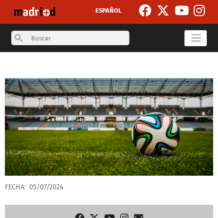
Skip to main content
ESPAÑOL
Search
Secondary breadcrumb
FECHA
05/07/2024