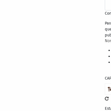
Con
Par
que
pub
Nor
CA
Est