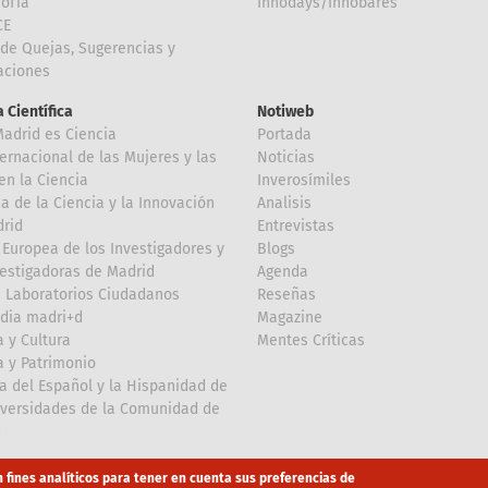
Sofía
Innodays/Innobares
CE
de Quejas, Sugerencias y
taciones
 Científica
Notiweb
Madrid es Ciencia
Portada
ternacional de las Mujeres y las
Noticias
en la Ciencia
Inverosímiles
 de la Ciencia y la Innovación
Analisis
rid
Entrevistas
Europea de los Investigadores y
Blogs
vestigadoras de Madrid
Agenda
 Laboratorios Ciudadanos
Reseñas
dia madri+d
Magazine
a y Cultura
Mentes Críticas
a y Patrimonio
a del Español y la Hispanidad de
iversidades de la Comunidad de
d
n fines analíticos para tener en cuenta sus preferencias de