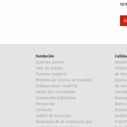
sp
Fundación
Calida
Quiénes somos
Nosot
Sala de prensa
Evalua
Premios madri+d
de títu
Premios de Ciencia en Español
Evalua
Publicaciones madri+d
de Cen
Portal del contratante
Comité
Compendio legislativo
Buscad
Formación
Banco 
Contacto
Evalua
Tablón de Anuncios
Anális
Panorama de la innovación por
CUALI