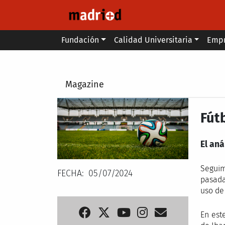
Pasar al contenido principal
Main menu
Fundación
Calidad Universitaria
Emp
Secondary breadcrumb
Magazine
Fút
El aná
Seguim
FECHA
05/07/2024
pasada
uso de 
En est