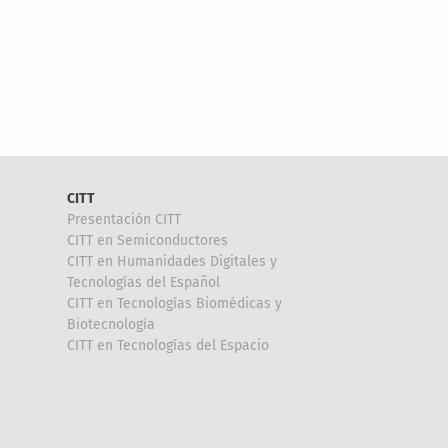
CITT
Presentación CITT
CITT en Semiconductores
CITT en Humanidades Digitales y
Tecnologías del Español
CITT en Tecnologías Biomédicas y
Biotecnología
CITT en Tecnologías del Espacio