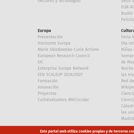
sectores y tecnologías
Sello 
EUR-A
Buzón 
Felici
Europa
Cultura
Presentación
Feria 
Horizonte Europa
Día In
Marie Sklodowska-Curie Actions
Niñas 
European Research Council
Semana
EIC
de Mad
Enterprise Europe Network
Noche 
EEN SCALEUP 2026/2027
las In
Formación
Red de
Innovación
Wikipe
Proyectos
Cienci
Call4Evaluators RIVCircular
Cienci
Cátedr
las un
Madri
Array
Array
Este portal web utiliza cookies propias y de terceros co