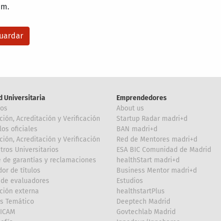
am.
d Universitaria
Emprendedores
ros
About us
ción, Acreditación y Verificación
Startup Radar madri+d
los oficiales
BAN madri+d
ción, Acreditación y Verificación
Red de Mentores madri+d
tros Universitarios
ESA BIC Comunidad de Madrid
 de garantías y reclamaciones
healthStart madri+d
or de títulos
Business Mentor madri+d
de evaluadores
Estudios
ción externa
healthstartPlus
is Temático
Deeptech Madrid
FICAM
Govtechlab Madrid