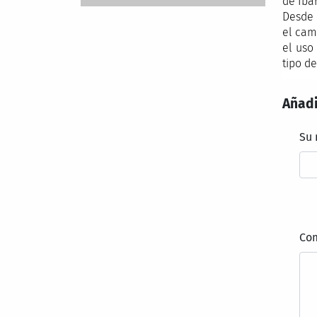
de Iba
Desde 
el cam
el uso
tipo de
Añadi
Su
Co