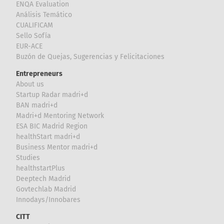
ENQA Evaluation
Análisis Temático
CUALIFICAM
Sello Sofía
EUR-ACE
Buzón de Quejas, Sugerencias y Felicitaciones
Entrepreneurs
About us
Startup Radar madri+d
BAN madri+d
Madri+d Mentoring Network
ESA BIC Madrid Region
healthStart madri+d
Business Mentor madri+d
Studies
healthstartPlus
Deeptech Madrid
Govtechlab Madrid
Innodays/Innobares
CITT