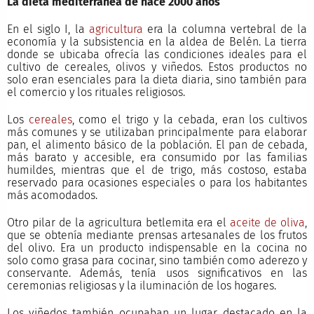
La dieta mediterránea de hace 2000 años
En el siglo I, la
agricultura
era la columna vertebral de la
economía y la subsistencia en la aldea de Belén. La tierra
donde se ubicaba ofrecía las condiciones ideales para el
cultivo de cereales, olivos y viñedos. Estos productos no
solo eran esenciales para la dieta diaria, sino también para
el comercio y los rituales religiosos.
Los
cereales
, como el trigo y la cebada, eran los cultivos
más comunes y se utilizaban principalmente para elaborar
pan, el alimento básico de la población. El pan de cebada,
más barato y accesible, era consumido por las familias
humildes, mientras que el de trigo, más costoso, estaba
reservado para ocasiones especiales o para los habitantes
más acomodados.
Otro pilar de la agricultura betlemita era el
aceite de oliva
,
que se obtenía mediante prensas artesanales de los frutos
del olivo. Era un producto indispensable en la cocina no
solo como grasa para cocinar, sino también como aderezo y
conservante. Además, tenía usos significativos en las
ceremonias religiosas y la iluminación de los hogares.
Los viñedos también ocupaban un lugar destacado en la