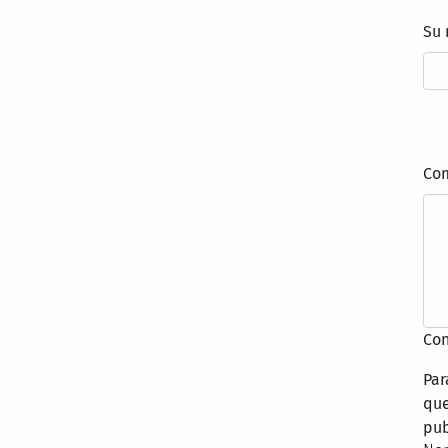
Su
Co
Con
Par
que
pub