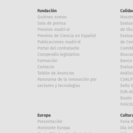
Fundación
Calida
Quiénes somos
Nosot
Sala de prensa
Evalua
Premios madri+d
de títu
Premios de Ciencia en Español
Evalua
Publicaciones madri+d
de Cen
Portal del contratante
Comité
Compendio legislativo
Buscad
Formación
Banco 
Contacto
Evalua
Tablón de Anuncios
Anális
Panorama de la innovación por
CUALI
sectores y tecnologías
Sello 
EUR-A
Buzón 
Felici
Europa
Cultura
Presentación
Feria 
Horizonte Europa
Día In