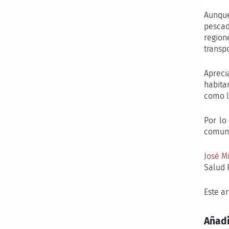
Aunque
pescad
regio
transp
Apreci
habita
como l
Por lo
comuni
José M
Salud 
Este a
Añadi