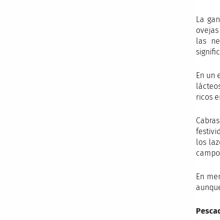
La gan
ovejas
las ne
signif
En un 
lácteo
ricos 
Cabras
festiv
los laz
campos
En men
aunque
Pescad