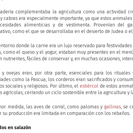
adería complementaba la agricultura como una actividad cruc
 y cabras era especialmente importante, ya que estos animales
cesidades alimenticias y de vestimenta. Provenían del g
icativo, como el que se desarrollaba en el desierto de Judea o e
entorno donde la carne era un lujo reservado para festividades 
s, como el queso y el yogur, estaban muy presentes en el menú 
en nutrientes, fáciles de conservar y, en muchas ocasiones, in
 y ovejas eran, por otra parte, esenciales para los rituale
idades como la Pascua, los corderos eran sacrificados y consu
os sociales y religiosos. Por último, el
estiércol
de estos animale
 agrícolas, cerrando un ciclo sostenible entre la agricultura y 
or medida, las aves de corral, como palomas y
gallinas
, se 
 su producción era limitada en comparación con los rebaños.
os en salazón