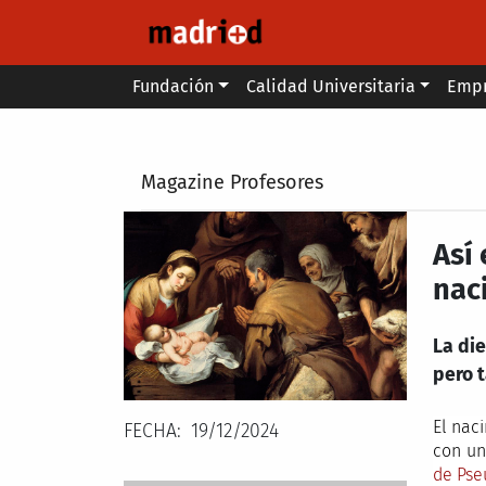
Pasar al contenido principal
Main menu
Fundación
Calidad Universitaria
Emp
Secondary breadcrumb
Magazine Profesores
Así
nac
La di
pero 
El nac
FECHA
19/12/2024
con un
de Ps