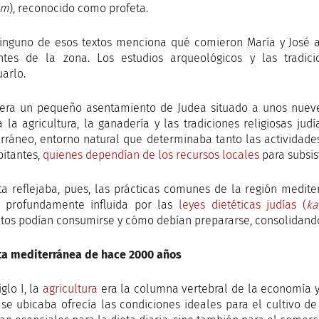
am
), reconocido como profeta.
inguno de esos textos menciona qué comieron María y José a
ntes de la zona. Los estudios arqueológicos y las tradic
uarlo.
era un pequeño asentamiento de Judea situado a unos nueve 
a la agricultura, la ganadería y las tradiciones religiosas j
rráneo, entorno natural que determinaba tanto las actividade
bitantes,
quienes dependían de los recursos locales
para subsist
ta reflejaba, pues, las prácticas comunes de la región medi
 profundamente influida por las
leyes dietéticas judías (
ka
tos podían consumirse y cómo debían prepararse, consolidando
ta mediterránea de hace 2000 años
iglo I, la
agricultura
era la columna vertebral de la economía y 
se ubicaba ofrecía las condiciones ideales para el cultivo de 