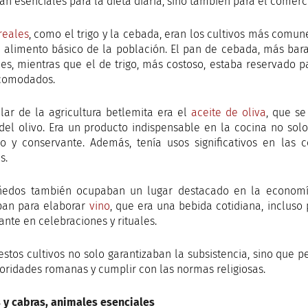
an esenciales para la dieta diaria, sino también para el comercio
reales
, como el trigo y la cebada, eran los cultivos más comun
l alimento básico de la población. El pan de cebada, más bara
es, mientras que el de trigo, más costoso, estaba reservado p
comodados.
ilar de la agricultura betlemita era el
aceite de oliva
, que se
 del olivo. Era un producto indispensable en la cocina no so
o y conservante. Además, tenía usos significativos en las c
s.
ñedos también ocupaban un lugar destacado en la economí
aban para elaborar
vino
, que era una bebida cotidiana, incluso
ante en celebraciones y rituales.
estos cultivos no solo garantizaban la subsistencia, sino que pe
toridades romanas y cumplir con las normas religiosas.
 y cabras, animales esenciales