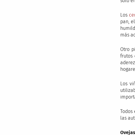
solo er
Los
ce
pan, e
humild
más a
Otro p
frutos
aderez
hogare
Los vi
utiliz
import
Todos 
las au
Ovejas