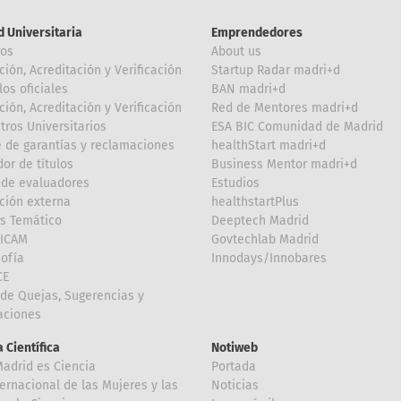
d Universitaria
Emprendedores
ros
About us
ción, Acreditación y Verificación
Startup Radar madri+d
los oficiales
BAN madri+d
ción, Acreditación y Verificación
Red de Mentores madri+d
tros Universitarios
ESA BIC Comunidad de Madrid
 de garantías y reclamaciones
healthStart madri+d
or de títulos
Business Mentor madri+d
de evaluadores
Estudios
ción externa
healthstartPlus
is Temático
Deeptech Madrid
FICAM
Govtechlab Madrid
Sofía
Innodays/Innobares
CE
de Quejas, Sugerencias y
taciones
 Científica
Notiweb
Madrid es Ciencia
Portada
ternacional de las Mujeres y las
Noticias