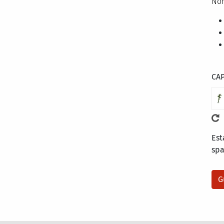
Nor
CA
Est
sp