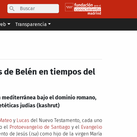
Search
web
Transparencia
es de Belén en tiempos del
ón mediterránea bajo el dominio romano,
téticas judías (kashrut)
Mateo
y
Lucas
del Nuevo Testamento, cada uno
mo el
Protoevangelio de Santiago
y el
Evangelio
nto de Jesús (
Isa
) como hijo de la virgen María