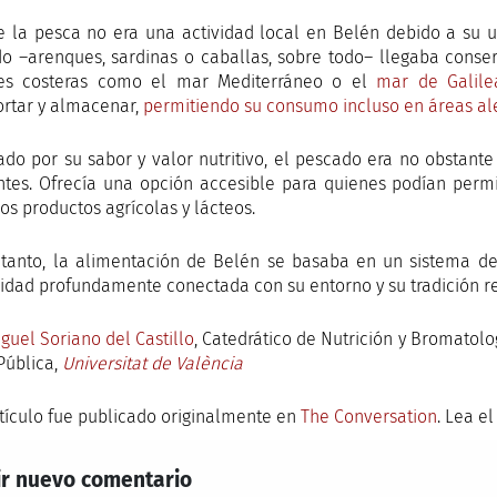
 la pesca no era una actividad local en Belén debido a su ub
o –arenques, sardinas o caballas, sobre todo– llegaba conse
nes costeras como el mar Mediterráneo o el
mar de Galile
ortar y almacenar,
permitiendo su consumo incluso en áreas al
ado por su sabor y valor nutritivo, el pescado era no obstan
ntes. Ofrecía una opción accesible para quienes podían permi
os productos agrícolas y lácteos.
 tanto, la alimentación de Belén se basaba en un sistema de 
dad profundamente conectada con su entorno y su tradición re
iguel Soriano del Castillo
, Catedrático de Nutrición y Bromatol
Pública,
Universitat de València
rtículo fue publicado originalmente en
The Conversation
. Lea e
r nuevo comentario