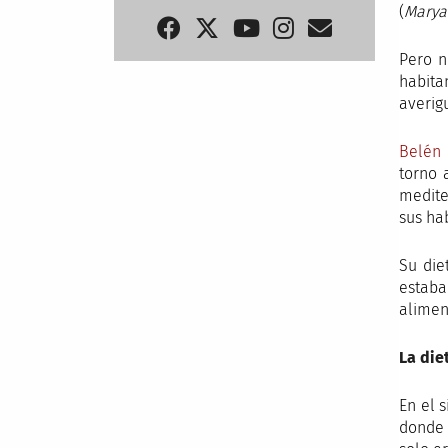
(
Mary
Pero n
habita
averig
Belén
torno 
medite
sus ha
Su die
estaba
alimen
La die
En el s
donde 