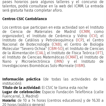
pases horarios para algunos talleres y el concurso de
talentos, podrá consultase en la web del ICMM. La entrada
será gratuita hasta completar aforo.
Centros CSIC Cantoblanco
Los centros que participan en esta actividad son el Instituto
de Ciencia de Materiales de Madrid (
ICMM
, como
organizador), el Instituto de Cerámica y Vidrio (
ICV
), el
Instituto de Catálisis y Petroleoquímica (
ICP
), el Centro
Nacional de Biotecnología (
CNB
), el Centro de Biología
Molecular "Severo Ochoa" (
CBM-SO
), el Instituto de Ciencias
de la Alimentación (
CIAL
), el Instituto de Física Teórica (
IFT
),
el Instituto de Ciencias Matemáticas (
ICMAT
), el Instituto de
Nano y Microelectrónica (
IMN
) y el Instituto de
Investigaciones Biomédicas Sols-Morreale (
IIBM
).
Información práctica
(de todas las actividades de la
institución):
Título de la actividad:
El CSIC te llama esta noche
Lugar de celebración:
Espacio Fundación Telefónica (calle
Fuencarral, 3, Madrid)
Horario:
de 10 a 14 horas (centros educativos) y de 16.30 a
20 horas (público genera)