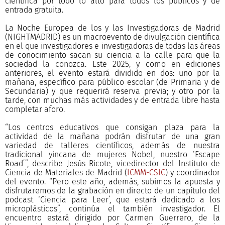
científica por todo lo alto para todos los públicos y de
entrada gratuita.
La Noche Europea de los y las Investigadoras de Madrid
(NIGHTMADRID) es un macroevento de divulgación científica
en el que investigadores e investigadoras de todas las áreas
de conocimiento sacan su ciencia a la calle para que la
sociedad la conozca. Este 2025, y como en ediciones
anteriores, el evento estará dividido en dos: uno por la
mañana, específico para público escolar (de Primaria y de
Secundaria) y que requerirá reserva previa; y otro por la
tarde, con muchas más actividades y de entrada libre hasta
completar aforo.
“Los centros educativos que consigan plaza para la
actividad de la mañana podrán disfrutar de una gran
variedad de talleres científicos, además de nuestra
tradicional yincana de mujeres Nobel, nuestro ‘Escape
Road’”, describe Jesús Ricote, vicedirector del Instituto de
Ciencia de Materiales de Madrid (
ICMM-CSIC
) y coordinador
del evento. “Pero este año, además, subimos la apuesta y
disfrutaremos de la grabación en directo de un capítulo del
podcast ‘Ciencia para Leer’, que estará dedicado a los
microplásticos”, continúa el también investigador. El
encuentro estará dirigido por Carmen Guerrero, de la