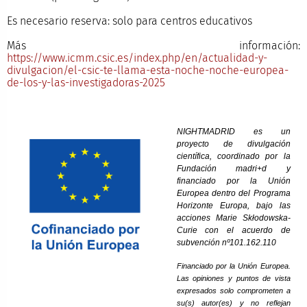
Es necesario reserva: solo para centros educativos
Más información:
https://www.icmm.csic.es/index.php/en/actualidad-y-
divulgacion/el-csic-te-llama-esta-noche-noche-europea-
de-los-y-las-investigadoras-2025
NIGHTMADRID es un
proyecto de divulgación
científica, coordinado por la
Fundación madri+d y
financiado por la Unión
Europea dentro del Programa
Horizonte Europa, bajo las
acciones Marie Skłodowska-
Curie con el acuerdo de
subvención nº101.162.110
Financiado por la Unión Europea.
Las opiniones y puntos de vista
expresados solo comprometen a
su(s) autor(es) y no reflejan