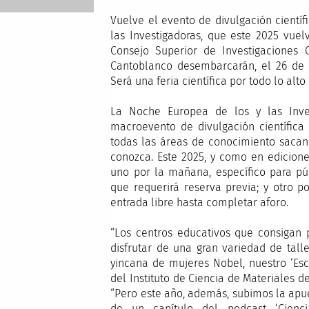
Vuelve el evento de divulgación cientí
las Investigadoras, que este 2025 vuel
Consejo Superior de Investigaciones Ci
Cantoblanco desembarcarán, el 26 de s
Será una feria científica por todo lo alto
La Noche Europea de los y las Inve
macroevento de divulgación científica
todas las áreas de conocimiento sacan 
conozca. Este 2025, y como en ediciones
uno por la mañana, específico para pú
que requerirá reserva previa; y otro 
entrada libre hasta completar aforo.
“Los centros educativos que consigan 
disfrutar de una gran variedad de talle
yincana de mujeres Nobel, nuestro ‘Esca
del Instituto de Ciencia de Materiales d
“Pero este año, además, subimos la apue
de un capítulo del podcast ‘Cienc