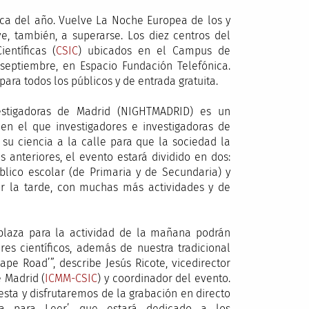
fica del año. Vuelve La Noche Europea de los y
ve, también, a superarse. Los diez centros del
entíficas (
CSIC
) ubicados en el Campus de
eptiembre, en Espacio Fundación Telefónica.
 para todos los públicos y de entrada gratuita.
stigadoras de Madrid (NIGHTMADRID) es un
 en el que investigadores e investigadoras de
su ciencia a la calle para que la sociedad la
 anteriores, el evento estará dividido en dos:
blico escolar (de Primaria y de Secundaria) y
por la tarde, con muchas más actividades y de
plaza para la actividad de la mañana podrán
res científicos, además de nuestra tradicional
pe Road’”, describe Jesús Ricote, vicedirector
e Madrid (
ICMM-CSIC
) y coordinador del evento.
sta y disfrutaremos de la grabación en directo
ia para Leer’, que estará dedicado a los