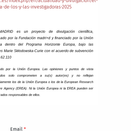
c.es/index.php/en/actualidad-y-divulgacion/el-
-de-los-y-las-investigadoras-2025
MADRID es un proyecto de divulgación científica,
nado por la Fundación madri+d y financiado por la Unión
ea dentro del Programa Horizonte Europa, bajo las
es Marie Skłodowska-Curie con el acuerdo de subvención
162.110
ado por la Unión Europea. Las opiniones y puntos de vista
ados solo comprometen a su(s) autor(es) y no reflejan
iamente los de la Unión Europea o los de la European Research
ve Agency (EREA). Ni la Unión Europea ni la EREA pueden ser
rados responsables de ellos.
Email