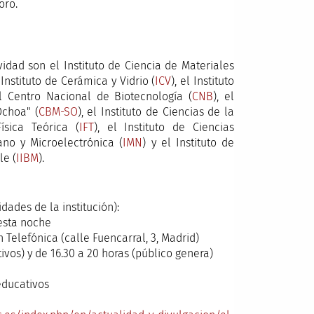
foro.
vidad son el Instituto de Ciencia de Materiales
Instituto de Cerámica y Vidrio (
ICV
), el Instituto
el Centro Nacional de Biotecnología (
CNB
), el
Ochoa" (
CBM-SO
), el Instituto de Ciencias de la
Física Teórica (
IFT
), el Instituto de Ciencias
Nano y Microelectrónica (
IMN
) y el Instituto de
le (
IIBM
).
idades de la institución):
 esta noche
Telefónica (calle Fuencarral, 3, Madrid)
ivos) y de 16.30 a 20 horas (público genera)
 educativos