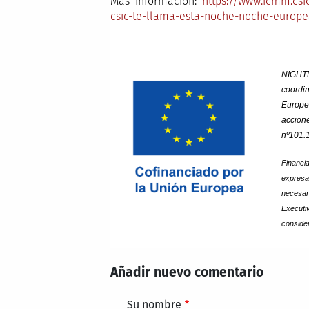
Más información:
https://www.icmm.csi
csic-te-llama-esta-noche-noche-europea
NIGHT
coordi
Europ
accion
nº101.
Financi
expres
necesar
Executi
conside
Añadir nuevo comentario
Su nombre