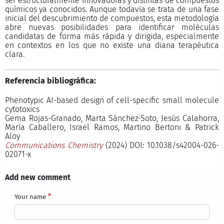
ser estructuralmente innovadoras y distintas de compuestos
químicos ya conocidos. Aunque todavía se trata de una fase
inicial del descubrimiento de compuestos, esta metodología
abre nuevas posibilidades para identificar moléculas
candidatas de forma más rápida y dirigida, especialmente
en contextos en los que no existe una diana terapéutica
clara.
Referencia bibliográfica:
Phenotypic AI-based design of cell-specific small molecule
cytotoxics
Gema Rojas-Granado, Marta Sánchez-Soto, Jesús Calahorra,
María Caballero, Israel Ramos, Martino Bertoni & Patrick
Aloy
Communications Chemistry
(2024) DOI: 10.1038/s42004-026-
02071-x
Add new comment
Your name