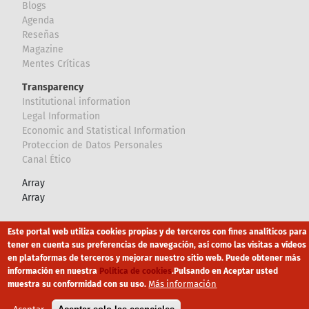
Blogs
Agenda
Reseñas
Magazine
Mentes Críticas
Transparency
Institutional information
Legal Information
Economic and Statistical Information
Proteccion de Datos Personales
Canal Ético
Array
Array
Footer
Este portal web utiliza cookies propias y de terceros con fines analíticos para
Canal Ético
eduroam
Mapa Web
tener en cuenta sus preferencias de navegación, así como las visitas a vídeos
en plataformas de terceros y mejorar nuestro sitio web. Puede obtener más
Política privacidad
Política de cookies
Aviso legal
información en nuestra
Política de cookies
.
Pulsando en Aceptar usted
Más información
muestra su conformidad con su uso.