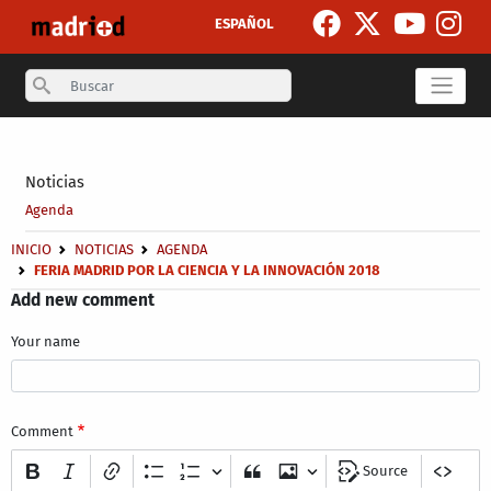
Skip to main content
ESPAÑOL
Search
Secondary breadcrumb
Noticias
Agenda
Breadcrumb
INICIO
NOTICIAS
AGENDA
FERIA MADRID POR LA CIENCIA Y LA INNOVACIÓN 2018
Add new comment
Your name
Comment
Source