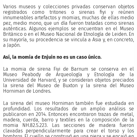
Varios museos y colecciones privadas conservan objetos
registrados como tritones o sirenas fiyi y reúnen
innumerables artefactos y momias, muchas de ellas medio
pez, medio mono, que un día fueron tratadas como sirenas
auténticas. Algunos ejemplos se encuentran en el Museo
Británico o en el Museo Nacional de Etnología de Leiden. En
su mayoría, su procedencia se vincula a Asia y, en concreto,
a Japón.
Así, la momia de Enjuin no es un caso único.
La momia de sirena Fiyi de Barnum se conserva en el
Museo Peabody de Arqueología y Etnología de la
Universidad de Harvard, y se consideran objetos preciados
la sirena del Museo de Buxton y la sirena del Museo
Horniman de Londres.
La sirena del museo Horniman también fue estudiada en
profundidad. Los resultados de un amplio análisis se
publicaron en 2014. Entonces encontraron trazas de metal,
madera, cuerda, barro y textiles en la composición de la
momia NH.82.5.223. Las secciones de madera fueron
clavadas perpendicularmente para crear el torso y los
hombros. El cuello se construyó en una pieza y se encajó en