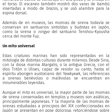
el torso. El escaneo también mostró dos varas de bambú
insertadas a modo de brazos, y se usó alambre para la
espina dorsal.
Además de en museos, las momias de sirena todavía se
conservan en santuarios sintoístas y budistas en Japón,
como la sirena o
ningyo
del santuario Tenshou-Kyousha
cerca del monte Fuji.
Un mito universal
Estas criaturas marinas han sido representadas en la
mitología de distintas culturas durante milenios. Desde Siria,
con la diosa marina Atargatis, o la antigua Grecia, con el
dios Tritón o Ulises, capaz de resistir su canto, hasta el
espíritu aborigen australiano del Yawkyawk, las referencias
a sirenas benévolas o malévolas se encuentran en
innumerables leyendas.
Aunque el mito es universal, la mayor parte de las momias
de sirena conservadas en templos y museos son asiáticas,
principalmente japonesas. Y la mayoría de las momias de
sirenas estudiadas a principios del XIX confeccionadas en
Japón se presentan en pose dolorosa, retorciéndose sobre