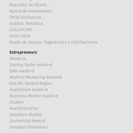
Buscador de títulos
Banco de evaluadores
ENQA Evaluation
Análisis Temático
CUALIFICAM
Sello Sofía
Buzón de Quejas, Sugerencias y Felicitaciones
Entrepreneurs
About us
Startup Radar madri+d
BAN madri+d
Madri+d Mentoring Network
ESA BIC Madrid Region
healthStart madri+d
Business Mentor madri+d
Studies
healthstartPlus
Deeptech Madrid
Govtechlab Madrid
Innodays/Innobares