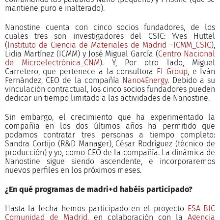
mantiene puro e inalterado).
Nanostine cuenta con cinco socios fundadores, de los
cuales tres son investigadores del CSIC: Yves Huttel
(
Instituto de Ciencia de Materiales de Madrid –ICMM_CSIC
),
Lidia Martínez (ICMM) y José Miguel García (
Centro Nacional
de Microelectrónica_CNM
). Y, Por otro lado, Miguel
Carretero, que pertenece a la consultora
FI Group
, e Iván
Fernández, CEO de la compañía
Nano4Energy
. Debido a su
vinculación contractual, los cinco socios fundadores pueden
dedicar un tiempo limitado a las actividades de Nanostine.
Sin embargo, el crecimiento que ha experimentado la
compañía en los dos últimos años ha permitido que
podamos contratar tres personas a tiempo completo:
Sandra Cortijo (R&D Manager), César Rodríguez (técnico de
producción) y yo, como CEO de la compañía. La dinámica de
Nanostine sigue siendo ascendente, e incorporaremos
nuevos perfiles en los próximos meses.
¿En qué programas de madri+d habéis participado?
Hasta la fecha hemos participado en el proyecto
ESA BIC
Comunidad de Madrid,
en colaboración con la
Agencia