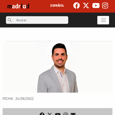
Skip to main content
ESPAÑOL
Search
Secondary breadcrumb
FECHA
24/06/2022