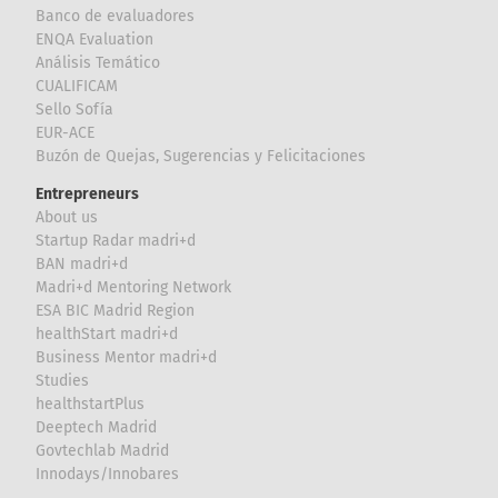
Banco de evaluadores
ENQA Evaluation
Análisis Temático
CUALIFICAM
Sello Sofía
EUR-ACE
Buzón de Quejas, Sugerencias y Felicitaciones
Entrepreneurs
About us
Startup Radar madri+d
BAN madri+d
Madri+d Mentoring Network
ESA BIC Madrid Region
healthStart madri+d
Business Mentor madri+d
Studies
healthstartPlus
Deeptech Madrid
Govtechlab Madrid
Innodays/Innobares