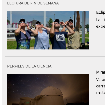
LECTURA DE FIN DE SEMANA
Ecli
La 
expe
PERFILES DE LA CIENCIA
Mirar
Vale
carr
mist