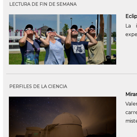
LECTURA DE FIN DE SEMANA
Ecli
La 
expe
PERFILES DE LA CIENCIA
Mirar
Vale
carr
mist