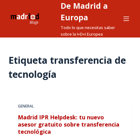
De Madrid a
S
a
Europa
l
Todo lo que necesitas saber
t
sobre la I+D+i Europea
a
r
a
Etiqueta
transferencia de
l
tecnología
c
o
n
t
e
GENERAL
n
Madrid IPR Helpdesk: tu nuevo
i
asesor gratuito sobre transferencia
d
tecnológica
o