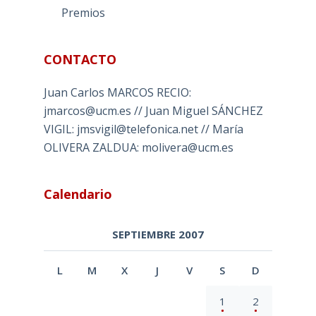
Premios
CONTACTO
Juan Carlos MARCOS RECIO:
jmarcos@ucm.es // Juan Miguel SÁNCHEZ
VIGIL: jmsvigil@telefonica.net // María
OLIVERA ZALDUA: molivera@ucm.es
Calendario
SEPTIEMBRE 2007
L
M
X
J
V
S
D
1
2