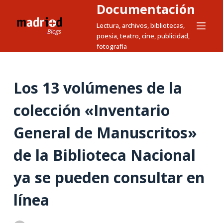
Documentación
S
a
Lectura, archivos, bibliotecas,
poesia, teatro, cine, publicidad,
l
fotografia
t
a
r
Los 13 volúmenes de la
a
l
colección «Inventario
c
General de Manuscritos»
o
n
de la Biblioteca Nacional
t
e
ya se pueden consultar en
n
i
línea
d
o