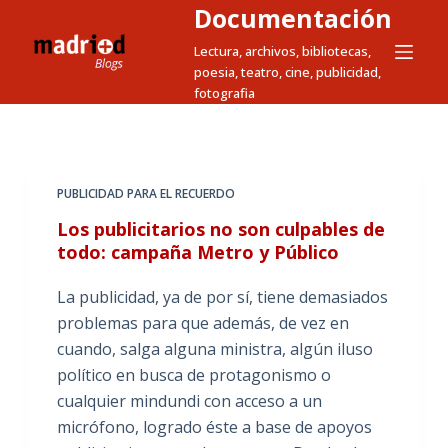
Documentación
S
a
Lectura, archivos, bibliotecas,
poesia, teatro, cine, publicidad,
l
fotografia
t
a
r
a
PUBLICIDAD PARA EL RECUERDO
l
Los publicitarios no son culpables de
c
todo: campaña Metro y Público
o
n
La publicidad, ya de por sí, tiene demasiados
t
problemas para que además, de vez en
e
cuando, salga alguna ministra, algún iluso
n
político en busca de protagonismo o
i
cualquier mindundi con acceso a un
d
micrófono, logrado éste a base de apoyos
o