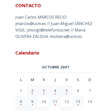
CONTACTO
Juan Carlos MARCOS RECIO:
jmarcos@ucm.es // Juan Miguel SÁNCHEZ
VIGIL: jmsvigil@telefonica.net // María
OLIVERA ZALDUA: molivera@ucm.es
Calendario
OCTUBRE 2007
L
M
X
J
V
S
D
1
2
3
4
5
6
7
8
9
10
11
12
13
14