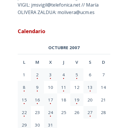
VIGIL: jmsvigil@telefonica.net // María
OLIVERA ZALDUA: molivera@ucm.es
Calendario
OCTUBRE 2007
L
M
X
J
V
S
D
1
2
3
4
5
6
7
8
9
10
11
12
13
14
15
16
17
18
19
20
21
22
23
24
25
26
27
28
29
30
31