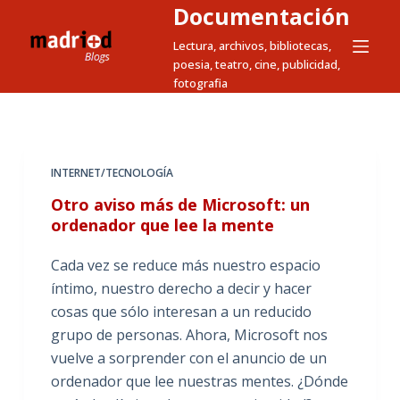
Documentación
S
a
Lectura, archivos, bibliotecas,
poesia, teatro, cine, publicidad,
l
fotografia
t
a
r
a
INTERNET/TECNOLOGÍA
l
Otro aviso más de Microsoft: un
c
ordenador que lee la mente
o
n
Cada vez se reduce más nuestro espacio
t
íntimo, nuestro derecho a decir y hacer
e
cosas que sólo interesan a un reducido
n
grupo de personas. Ahora, Microsoft nos
i
vuelve a sorprender con el anuncio de un
d
ordenador que lee nuestras mentes. ¿Dónde
o